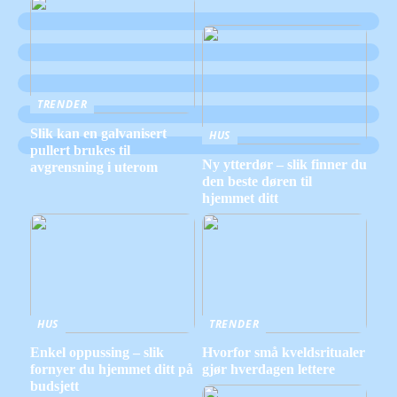
TRENDER
Slik kan en galvanisert
HUS
pullert brukes til
Ny ytterdør – slik finner du
avgrensning i uterom
den beste døren til
hjemmet ditt
HUS
TRENDER
Enkel oppussing – slik
Hvorfor små kveldsritualer
fornyer du hjemmet ditt på
gjør hverdagen lettere
budsjett