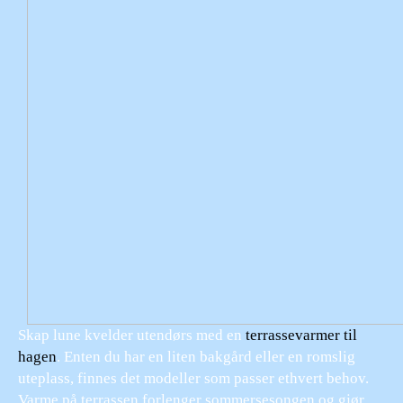
Skap lune kvelder utendørs med en
terrassevarmer til
hagen
. Enten du har en liten bakgård eller en romslig
uteplass, finnes det modeller som passer ethvert behov.
Varme på terrassen forlenger sommersesongen og gjør