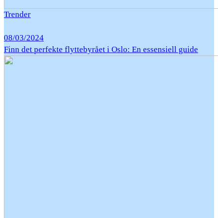
Trender
08/03/2024
Finn det perfekte flyttebyrået i Oslo: En essensiell guide