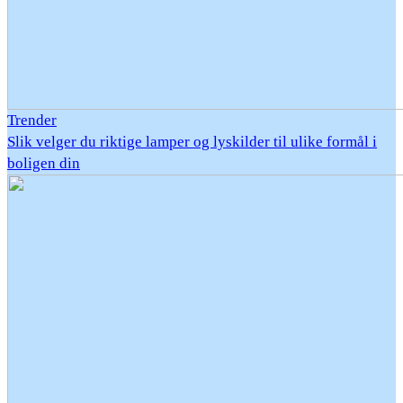
Trender
Slik velger du riktige lamper og lyskilder til ulike formål i
boligen din