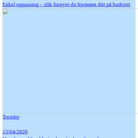
Enkel oppussing – slik fornyer du hjemmet ditt på budsjett
Trender
15/04/2026