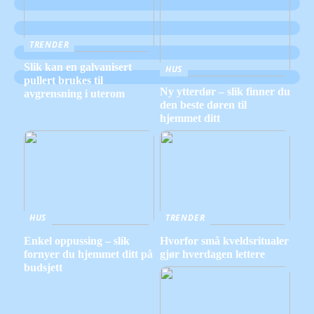
TRENDER
Slik kan en galvanisert
HUS
pullert brukes til
Ny ytterdør – slik finner du
avgrensning i uterom
den beste døren til
hjemmet ditt
HUS
TRENDER
Enkel oppussing – slik
Hvorfor små kveldsritualer
fornyer du hjemmet ditt på
gjør hverdagen lettere
budsjett