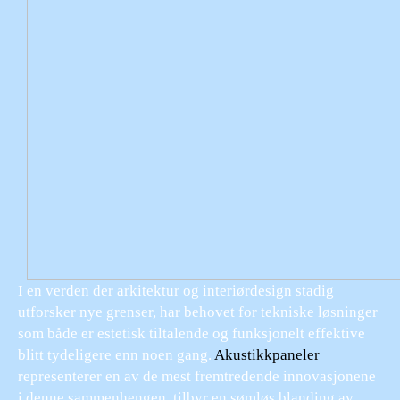
I en verden der arkitektur og interiørdesign stadig
utforsker nye grenser, har behovet for tekniske løsninger
som både er estetisk tiltalende og funksjonelt effektive
blitt tydeligere enn noen gang.
Akustikkpaneler
representerer en av de mest fremtredende innovasjonene
i denne sammenhengen, tilbyr en sømløs blanding av