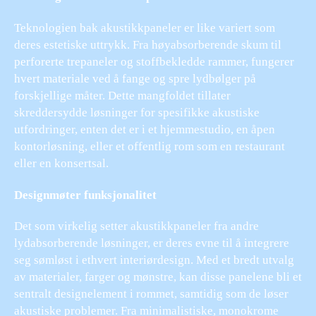
Teknologien bak akustikkpaneler er like variert som
deres estetiske uttrykk. Fra høyabsorberende skum til
perforerte trepaneler og stoffbekledde rammer, fungerer
hvert materiale ved å fange og spre lydbølger på
forskjellige måter. Dette mangfoldet tillater
skreddersydde løsninger for spesifikke akustiske
utfordringer, enten det er i et hjemmestudio, en åpen
kontorløsning, eller et offentlig rom som en restaurant
eller en konsertsal.
Designmøter funksjonalitet
Det som virkelig setter akustikkpaneler fra andre
lydabsorberende løsninger, er deres evne til å integrere
seg sømløst i ethvert interiørdesign. Med et bredt utvalg
av materialer, farger og mønstre, kan disse panelene bli et
sentralt designelement i rommet, samtidig som de løser
akustiske problemer. Fra minimalistiske, monokrome