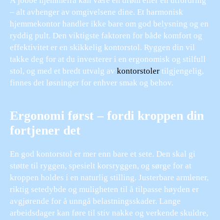
Å jobbe hjemmefra kan være en drøm eller en utfordring
– alt avhenger av omgivelsene dine. Et harmonisk
hjemmekontor handler ikke bare om god belysning og en
ryddig pult. Den viktigste faktoren for både komfort og
effektivitet er en skikkelig kontorstol. Ryggen din vil
takke deg for at du investerer i en ergonomisk og stilfull
stol, og med et bredt utvalg av
kontorstoler
tilgjengelig,
finnes det løsninger for enhver smak og behov.
Ergonomi først – fordi kroppen din
fortjener det
En god kontorstol er mer enn bare et sete. Den skal gi
støtte til ryggen, spesielt korsryggen, og sørge for at
kroppen holdes i en naturlig stilling. Justerbare armlener,
riktig setedybde og muligheten til å tilpasse høyden er
avgjørende for å unngå belastningsskader. Lange
arbeidsdager kan føre til stiv nakke og verkende skuldre,