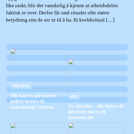
like raskt, blir det vanskelig å kjenne at arbeidsdelen
faktisk er over. Derfor får små ritualer ofte større
betydning enn de ser ut til å ha. Et kveldsritual […]
TRENDER
Slik kan en galvanisert
HUS
pullert brukes til
Ny ytterdør – slik finner du
avgrensning i uterom
den beste døren til
hjemmet ditt