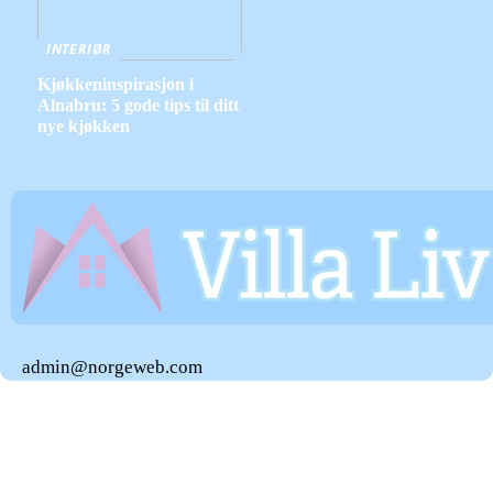
INTERIØR
Kjøkkeninspirasjon i
Alnabru: 5 gode tips til ditt
nye kjøkken
admin@norgeweb.com