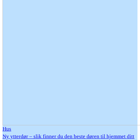
Hus
Ny ytterdør – slik finner du den beste døren til hjemmet ditt