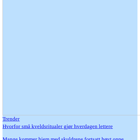
Trender
Hvorfor små kveldsritualer gjør hverdagen lettere
Mange kommer hjem med skuldrene fortsatt høyt oppe.