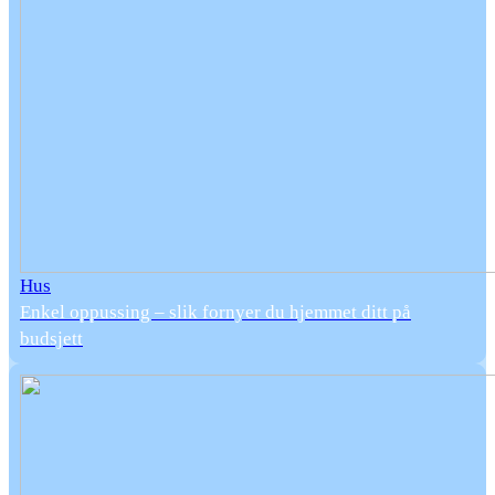
Hus
Enkel oppussing – slik fornyer du hjemmet ditt på
budsjett