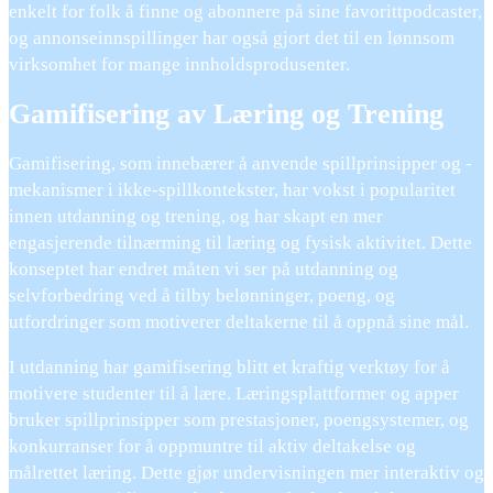
enkelt for folk å finne og abonnere på sine favorittpodcaster,
og annonseinnspillinger har også gjort det til en lønnsom
virksomhet for mange innholdsprodusenter.
Gamifisering av Læring og Trening
Gamifisering, som innebærer å anvende spillprinsipper og -
mekanismer i ikke-spillkontekster, har vokst i popularitet
innen utdanning og trening, og har skapt en mer
engasjerende tilnærming til læring og fysisk aktivitet. Dette
konseptet har endret måten vi ser på utdanning og
selvforbedring ved å tilby belønninger, poeng, og
utfordringer som motiverer deltakerne til å oppnå sine mål.
I utdanning har gamifisering blitt et kraftig verktøy for å
motivere studenter til å lære. Læringsplattformer og apper
bruker spillprinsipper som prestasjoner, poengsystemer, og
konkurranser for å oppmuntre til aktiv deltakelse og
målrettet læring. Dette gjør undervisningen mer interaktiv og