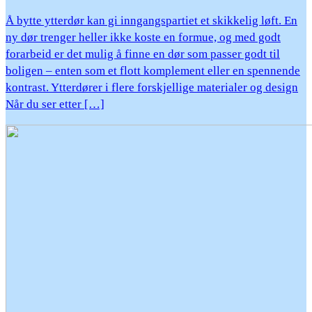
Å bytte ytterdør kan gi inngangspartiet et skikkelig løft. En
ny dør trenger heller ikke koste en formue, og med godt
forarbeid er det mulig å finne en dør som passer godt til
boligen – enten som et flott komplement eller en spennende
kontrast. Ytterdører i flere forskjellige materialer og design
Når du ser etter […]