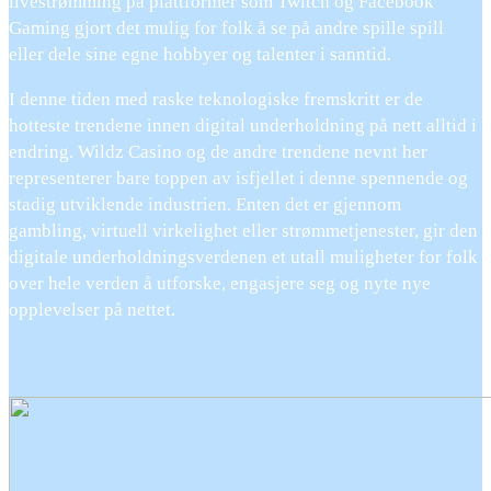
livestrømming på plattformer som Twitch og Facebook
Gaming gjort det mulig for folk å se på andre spille spill
eller dele sine egne hobbyer og talenter i sanntid.
I denne tiden med raske teknologiske fremskritt er de
hotteste trendene innen digital underholdning på nett alltid i
endring. Wildz Casino og de andre trendene nevnt her
representerer bare toppen av isfjellet i denne spennende og
stadig utviklende industrien. Enten det er gjennom
gambling, virtuell virkelighet eller strømmetjenester, gir den
digitale underholdningsverdenen et utall muligheter for folk
over hele verden å utforske, engasjere seg og nyte nye
opplevelser på nettet.