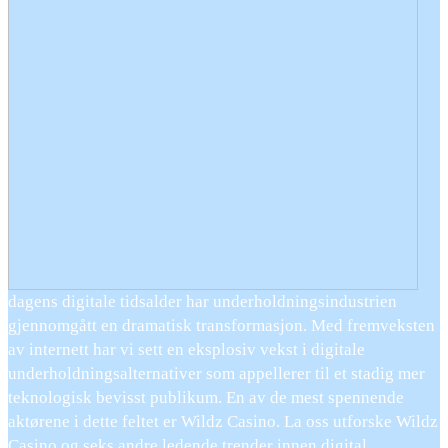
dagens digitale tidsalder har underholdningsindustrien
gjennomgått en dramatisk transformasjon. Med fremveksten
av internett har vi sett en eksplosiv vekst i digitale
underholdningsalternativer som appellerer til et stadig mer
teknologisk bevisst publikum. En av de mest spennende
aktørene i dette feltet er Wildz Casino. La oss utforske Wildz
Casino og seks andre ledende trender innen digital