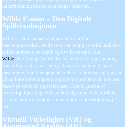
underholdning på nett som preger bransjen.
Wildz Casino – Den Digitale
Spillrevolusjonen
Wildz Casino har satt standarden for online
kasinoopplevelser. Med et enormt utvalg av spill, inkludert
spilleautomater, bordspill og live kasinospill, har
Wildz
klart å skape en følelse av autentisitet og spenning
som tidligere bare var mulig i fysiske kasinoer. En av de
mest innovative funksjonene er deres lojalitetsprogram, som
gir spillere belønninger i sanntid og skreddersydd bonuser
basert på spillestil og preferanser. Denne graden av
personlig tilpasning er en av hovedgrunnene til at Wildz
Casino har blitt en pioner innen digital underholdning på
nett.
Virtuell Virkelighet (VR) og
Augmented Reality (AR)