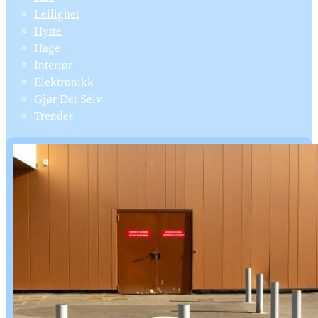
Leilighet
Hytte
Hage
Interiør
Elektronikk
Gjør Det Selv
Trender