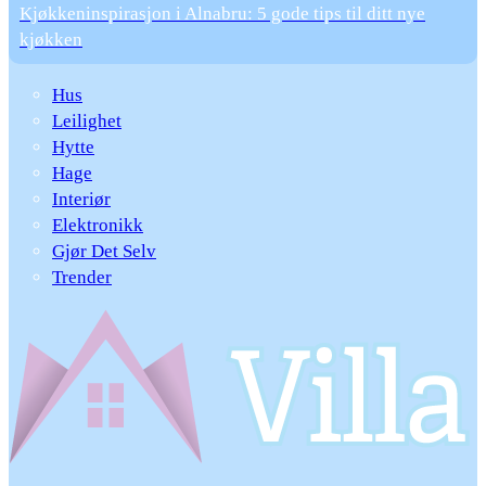
Kjøkkeninspirasjon i Alnabru: 5 gode tips til ditt nye
kjøkken
Hus
Leilighet
Hytte
Hage
Interiør
Elektronikk
Gjør Det Selv
Trender