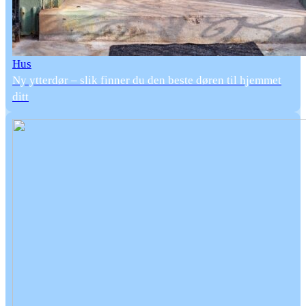
Hus
Ny ytterdør – slik finner du den beste døren til hjemmet
ditt