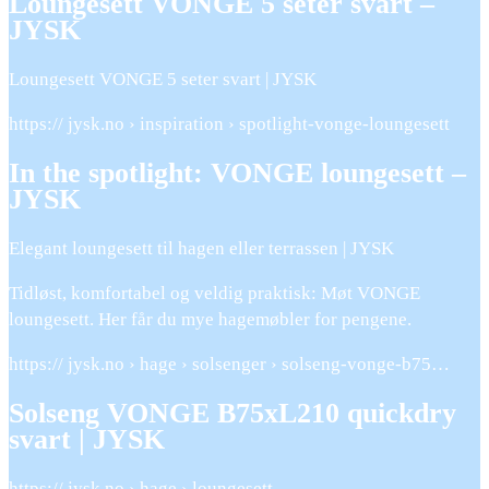
Loungesett VONGE 5 seter svart –
JYSK
Loungesett VONGE 5 seter svart | JYSK
https:// jysk.no › inspiration › spotlight-vonge-loungesett
In the spotlight: VONGE loungesett –
JYSK
Elegant loungesett til hagen eller terrassen | JYSK
Tidløst, komfortabel og veldig praktisk: Møt VONGE
loungesett. Her får du mye hagemøbler for pengene.
https:// jysk.no › hage › solsenger › solseng-vonge-b75…
Solseng VONGE B75xL210 quickdry
svart | JYSK
https:// jysk.no › hage › loungesett