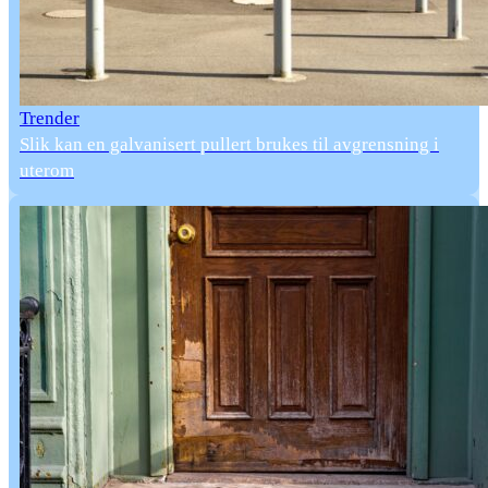
Trender
Slik kan en galvanisert pullert brukes til avgrensning i
uterom