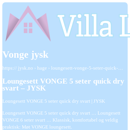
Vonge jysk
https:// jysk.no › hage › loungesett-vonge-5-seter-quick-…
Loungesett VONGE 5 seter quick dry
svart – JYSK
Loungesett VONGE 5 seter quick dry svart | JYSK
Loungesett VONGE 5 seter quick dry svart … Loungesett
VONGE 6 seter svart … Klassisk, komfortabel og veldig
praktisk: Møt VONGE loungesett.