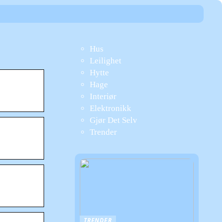
Hus
Leilighet
Hytte
Hage
Interiør
Elektronikk
Gjør Det Selv
Trender
TRENDER