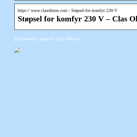
https:// www.clasohlson.com › Støpsel-for-komfyr-230-V
Støpsel for komfyr 230 V – Clas O
Keywords: støpsel clas ohlson