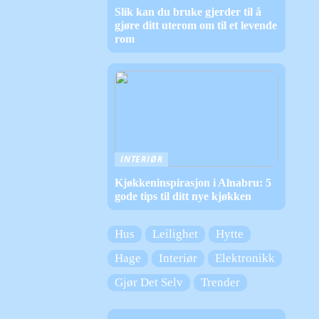
Slik kan du bruke gjerder til å
gjøre ditt uterom om til et levende
rom
INTERIØR
Kjøkkeninspirasjon i Alnabru: 5
gode tips til ditt nye kjøkken
Hus
Leilighet
Hytte
Hage
Interiør
Elektronikk
Gjør Det Selv
Trender