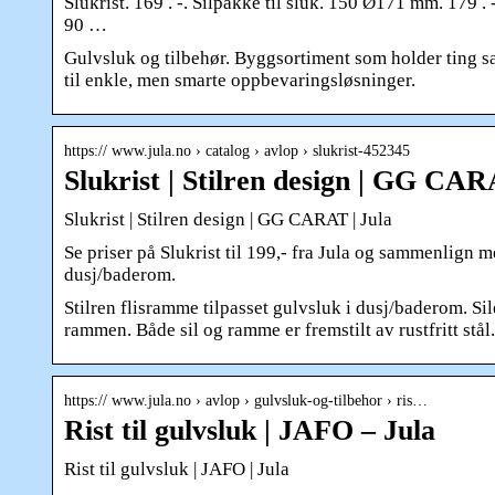
Slukrist. 169 . -. Silpakke til sluk. 150 Ø171 mm. 179 . -
90 …
Gulvsluk og tilbehør. Byggsortiment som holder ting s
til enkle, men smarte oppbevaringsløsninger.
https:// www.jula.no › catalog › avlop › slukrist-452345
Slukrist | Stilren design | GG CAR
Slukrist | Stilren design | GG CARAT | Jula
Se priser på Slukrist til 199,- fra Jula og sammenlign m
dusj/baderom.
Stilren flisramme tilpasset gulvsluk i dusj/baderom. Sil
rammen. Både sil og ramme er fremstilt av rustfritt stål.
https:// www.jula.no › avlop › gulvsluk-og-tilbehor › ris…
Rist til gulvsluk | JAFO – Jula
Rist til gulvsluk | JAFO | Jula