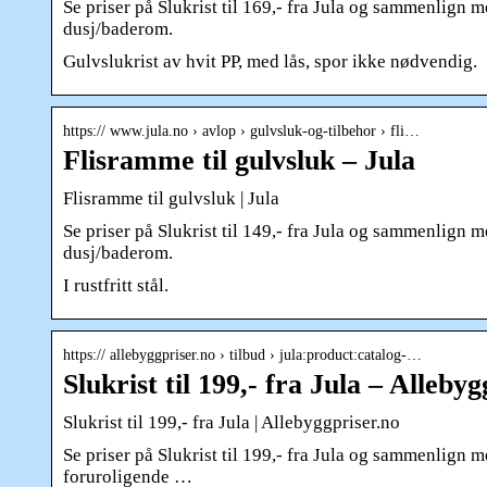
Se priser på Slukrist til 169,- fra Jula og sammenlign m
dusj/baderom.
Gulvslukrist av hvit PP, med lås, spor ikke nødvendig.
https:// www.jula.no › avlop › gulvsluk-og-tilbehor › fli…
Flisramme til gulvsluk – Jula
Flisramme til gulvsluk | Jula
Se priser på Slukrist til 149,- fra Jula og sammenlign m
dusj/baderom.
I rustfritt stål.
https:// allebyggpriser.no › tilbud › jula:product:catalog-…
Slukrist til 199,- fra Jula – Alleby
Slukrist til 199,- fra Jula | Allebyggpriser.no
Se priser på Slukrist til 199,- fra Jula og sammenlign m
foruroligende …