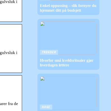
 gulvsluk i
Enkel oppussing – slik fornyer du
hjemmet ditt på budsjett
TRENDER
 gulvsluk i
Hvorfor små kveldsritualer gjør
hverdagen lettere
arer fra de
HAGE