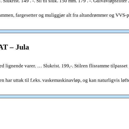
. Slukrist. 149 . -. Sil til sluk. 150 mm. 179 . -. Gulvavløpsfilter
ammen, fargesetter og muliggjør alt fra altandrømmer og VVS-p
AT – Jula
ed lignende varer. … Slukrist. 199,-. Stilren flisramme tilpasset
en har uttak til f.eks. vaskemaskinavløp, og kan naturligvis løft