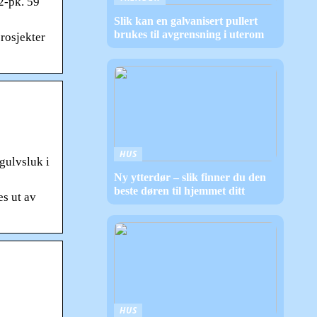
 2-pk. 59
Slik kan en galvanisert pullert
brukes til avgrensning i uterom
rosjekter
HUS
 gulvsluk i
Ny ytterdør – slik finner du den
beste døren til hjemmet ditt
es ut av
HUS