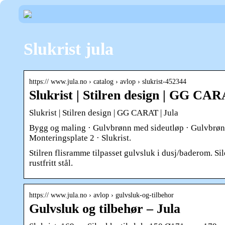
Slukrist jula
https:// www.jula.no › catalog › avlop › slukrist-452344
Slukrist | Stilren design | GG CAR
Slukrist | Stilren design | GG CARAT | Jula
Bygg og maling · Gulvbrønn med sideutløp · Gulvbrønn m
Monteringsplate 2 · Slukrist.
Stilren flisramme tilpasset gulvsluk i dusj/baderom. Si
rustfritt stål.
https:// www.jula.no › avlop › gulvsluk-og-tilbehor
Gulvsluk og tilbehør – Jula