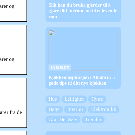
Slik kan du bruke gjerder til å
arer og
gjøre ditt uterom om til et levende
rom
arer og
INTERIØR
Kjøkkeninspirasjon i Alnabru: 5
gode tips til ditt nye kjøkken
Hus
Leilighet
Hytte
Hage
Interiør
Elektronikk
arer fra de
Gjør Det Selv
Trender