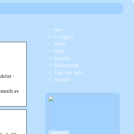
Hus
Leilighet
Hytte
Hage
Interiør
Elektronikk
Gjør Det Selv
krist ·
Trender
emstilt av
TRENDER