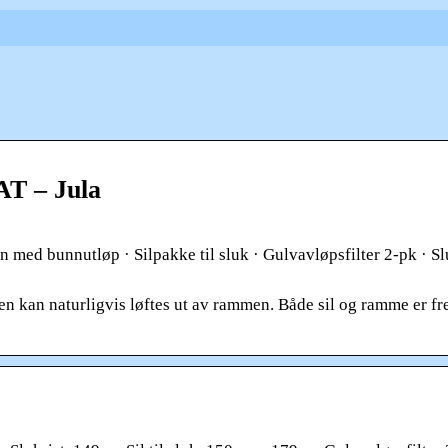
AT – Jula
ed bunnutløp · Silpakke til sluk · Gulvavløpsfilter 2-pk · Slu
len kan naturligvis løftes ut av rammen. Både sil og ramme er fr