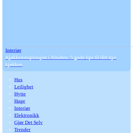
Interiør
Kjøkkeninspirasjon i Alnabru: 5 gode tips til ditt nye
kjøkken
Hus
Leilighet
Hytte
Hage
Interiør
Elektronikk
Gjør Det Selv
Trender