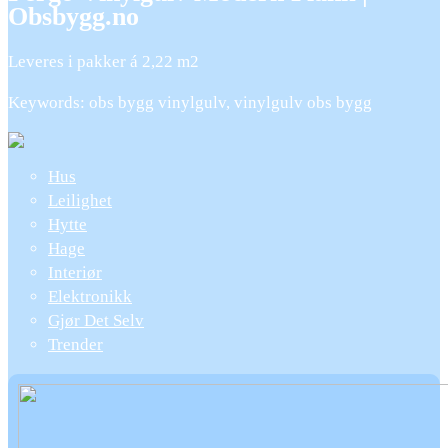
Obsbygg.no
Leveres i pakker á 2,22 m2
Keywords: obs bygg vinylgulv, vinylgulv obs bygg
Hus
Leilighet
Hytte
Hage
Interiør
Elektronikk
Gjør Det Selv
Trender