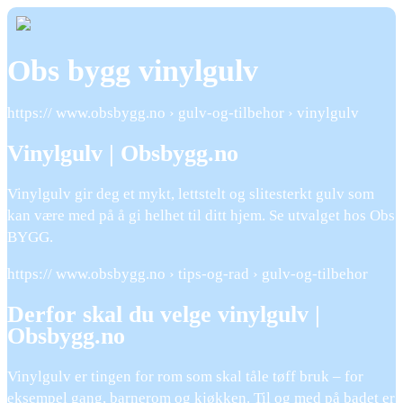
Obs bygg vinylgulv
https:// www.obsbygg.no › gulv-og-tilbehor › vinylgulv
Vinylgulv | Obsbygg.no
Vinylgulv gir deg et mykt, lettstelt og slitesterkt gulv som
kan være med på å gi helhet til ditt hjem. Se utvalget hos Obs
BYGG.
https:// www.obsbygg.no › tips-og-rad › gulv-og-tilbehor
Derfor skal du velge vinylgulv |
Obsbygg.no
Vinylgulv er tingen for rom som skal tåle tøff bruk – for
eksempel gang, barnerom og kjøkken. Til og med på badet er