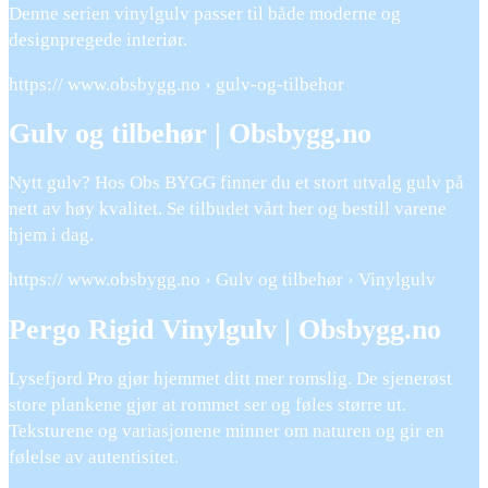
Denne serien vinylgulv passer til både moderne og
designpregede interiør.
https:// www.obsbygg.no › gulv-og-tilbehor
Gulv og tilbehør | Obsbygg.no
Nytt gulv? Hos Obs BYGG finner du et stort utvalg gulv på
nett av høy kvalitet. Se tilbudet vårt her og bestill varene
hjem i dag.
https:// www.obsbygg.no › Gulv og tilbehør › Vinylgulv
Pergo Rigid Vinylgulv | Obsbygg.no
Lysefjord Pro gjør hjemmet ditt mer romslig. De sjenerøst
store plankene gjør at rommet ser og føles større ut.
Teksturene og variasjonene minner om naturen og gir en
følelse av autentisitet.