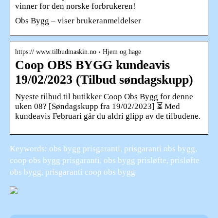
vinner for den norske forbrukeren!
Obs Bygg – viser brukeranmeldelser
https:// www.tilbudmaskin.no › Hjem og hage
Coop OBS BYGG kundeavis
19/02/2023 (Tilbud søndagskupp)
Nyeste tilbud til butikker Coop Obs Bygg for denne
uken 08? [Søndagskupp fra 19/02/2023] ⏳ Med
kundeavis Februari går du aldri glipp av de tilbudene.
Keywords: obs bygg prisgaranti, prisgaranti obs bygg,
coop obs bygg prisgaranti, obs bygg prisløfte, prisløfte
obs bygg, prisgaranti coop obs bygg