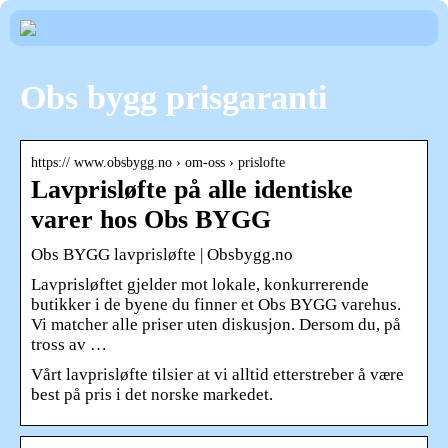
Obs bygg prisgaranti
https:// www.obsbygg.no › om-oss › prislofte
Lavprisløfte på alle identiske
varer hos Obs BYGG
Obs BYGG lavprisløfte | Obsbygg.no
Lavprisløftet gjelder mot lokale, konkurrerende
butikker i de byene du finner et Obs BYGG varehus.
Vi matcher alle priser uten diskusjon. Dersom du, på
tross av …
Vårt lavprisløfte tilsier at vi alltid etterstreber å være
best på pris i det norske markedet.