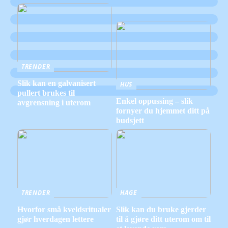
TRENDER
Slik kan en galvanisert
HUS
pullert brukes til
Enkel oppussing – slik
avgrensning i uterom
fornyer du hjemmet ditt på
budsjett
TRENDER
HAGE
Hvorfor små kveldsritualer
Slik kan du bruke gjerder
gjør hverdagen lettere
til å gjøre ditt uterom om til