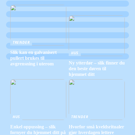
TRENDER
Slik kan en galvanisert
HUS
pullert brukes til
Ny ytterdør – slik finner du
avgrensning i uterom
den beste døren til
hjemmet ditt
HUS
TRENDER
Enkel oppussing – slik
Hvorfor små kveldsritualer
fornyer du hjemmet ditt på
gjør hverdagen lettere