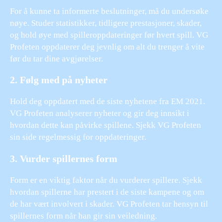
For å kunne ta informerte beslutninger, må du undersøke
nøye. Studer statistikker, tidligere prestasjoner, skader,
og hold øye med spilleroppdateringer før hvert spill. VG
Profeten oppdaterer deg jevnlig om alt du trenger å vite
før du tar dine avgjørelser.
2. Følg med på nyheter
Hold deg oppdatert med de siste nyhetene fra EM 2021.
VG Profeten analyserer nyheter og gir deg innsikt i
hvordan dette kan påvirke spillene. Sjekk VG Profeten
sin side regelmessig for oppdateringer.
3. Vurder spillernes form
Form er en viktig faktor når du vurderer spillere. Sjekk
hvordan spillerne har prestert i de siste kampene og om
de har vært involvert i skader. VG Profeten tar hensyn til
spillernes form når han gir sin veiledning.