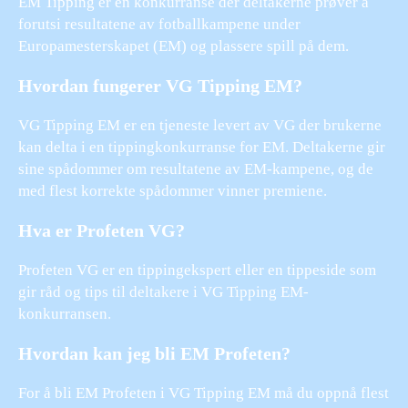
EM Tipping er en konkurranse der deltakerne prøver å
forutsi resultatene av fotballkampene under
Europamesterskapet (EM) og plassere spill på dem.
Hvordan fungerer VG Tipping EM?
VG Tipping EM er en tjeneste levert av VG der brukerne
kan delta i en tippingkonkurranse for EM. Deltakerne gir
sine spådommer om resultatene av EM-kampene, og de
med flest korrekte spådommer vinner premiene.
Hva er Profeten VG?
Profeten VG er en tippingekspert eller en tippeside som
gir råd og tips til deltakere i VG Tipping EM-
konkurransen.
Hvordan kan jeg bli EM Profeten?
For å bli EM Profeten i VG Tipping EM må du oppnå flest