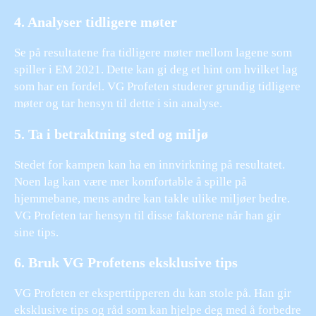
4. Analyser tidligere møter
Se på resultatene fra tidligere møter mellom lagene som
spiller i EM 2021. Dette kan gi deg et hint om hvilket lag
som har en fordel. VG Profeten studerer grundig tidligere
møter og tar hensyn til dette i sin analyse.
5. Ta i betraktning sted og miljø
Stedet for kampen kan ha en innvirkning på resultatet.
Noen lag kan være mer komfortable å spille på
hjemmebane, mens andre kan takle ulike miljøer bedre.
VG Profeten tar hensyn til disse faktorene når han gir
sine tips.
6. Bruk VG Profetens eksklusive tips
VG Profeten er eksperttipperen du kan stole på. Han gir
eksklusive tips og råd som kan hjelpe deg med å forbedre