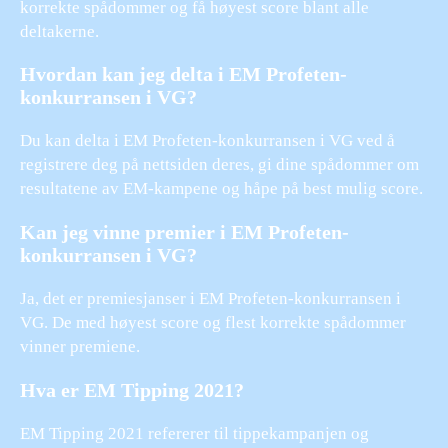
korrekte spådommer og få høyest score blant alle
deltakerne.
Hvordan kan jeg delta i EM Profeten-
konkurransen i VG?
Du kan delta i EM Profeten-konkurransen i VG ved å
registrere deg på nettsiden deres, gi dine spådommer om
resultatene av EM-kampene og håpe på best mulig score.
Kan jeg vinne premier i EM Profeten-
konkurransen i VG?
Ja, det er premiesjanser i EM Profeten-konkurransen i
VG. De med høyest score og flest korrekte spådommer
vinner premiene.
Hva er EM Tipping 2021?
EM Tipping 2021 refererer til tippekampanjen og