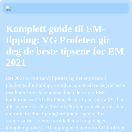
Komplett guide til EM-
tipping: VG Profeten gir
deg de beste tipsene for EM
2021
EM 2021 er rett rundt hjørnet, og det er på tide å
planlegge din tipping. Hvordan kan du sikre deg de beste
resultatene og slå vennene dine i den store EM-
konkurransen? VG Profeten, eksperttipperen fra VG, har
alle svarene for deg. Med VG Profeten sin ekspertise kan
du forbedre dine tippingferdigheter og øke dine
vinnersjanser. I denne artikkelen vil vi gi deg en
komplett guide til EM-tipping med hjelp fra VG Profeten.