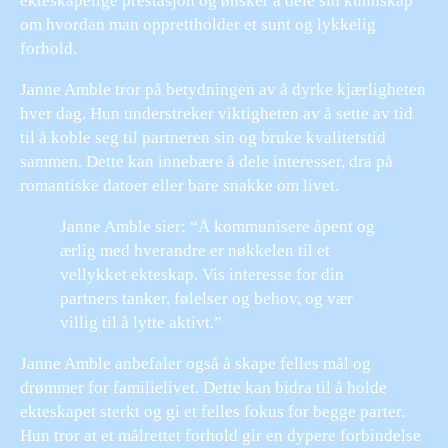
ekteskapelige prestasjon og ønsker å dele sin kunnskap
om hvordan man opprettholder et sunt og lykkelig
forhold.
Janne Amble tror på betydningen av å dyrke kjærligheten
hver dag. Hun understreker viktigheten av å sette av tid
til å koble seg til partneren sin og bruke kvalitetstid
sammen. Dette kan innebære å dele interesser, dra på
romantiske datoer eller bare snakke om livet.
Janne Amble sier: “Å kommunisere åpent og
ærlig med hverandre er nøkkelen til et
vellykket ekteskap. Vis interesse for din
partners tanker, følelser og behov, og vær
villig til å lytte aktivt.”
Janne Amble anbefaler også å skape felles mål og
drømmer for familielivet. Dette kan bidra til å holde
ekteskapet sterkt og gi et felles fokus for begge parter.
Hun tror at et målrettet forhold gir en dypere forbindelse