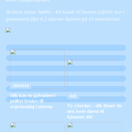
Artiklen Janne Amble – En Guide til hennes Gifteliv har i
gennemsnit fået
4.2
stjerner baseret på
10
anmeldelser
TRENDER
Slik kan en galvanisert
HUS
pullert brukes til
Ny ytterdør – slik finner du
avgrensning i uterom
den beste døren til
hjemmet ditt