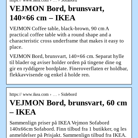
https:// www.ikea.com › … › Sofabord
VEJMON Bord, brunsvart,
140×66 cm – IKEA
VEJMON Coffee table, black-brown, 90 cm A
practical coffee table with a round shape and a
characteristic cross underframe that makes it easy to
place.
VEJMON Bord, brunsvart, 140×66 cm. Separat hylle
til blader og aviser holder orden på tingene dine og
gir en ryddigere bordplate. Fineroverflaten er holdbar,
flekkavvisende og enkel å holde ren.
https:// www.ikea.com › … › Sidebord
VEJMON Bord, brunsvart, 60 cm
– IKEA
Sammenlign priser på IKEA Vejmon Sofabord
140x66cm Sofabord. Finn tilbud fra 1 butikker, og les
anmeldelser på Prisjakt. Sammenlign tilbud fra IKEA.