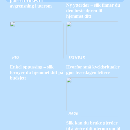
pullert brukes til
Ny ytterdør – slik finner du
avgrensning i uterom
den beste døren til
hjemmet ditt
HUS
TRENDER
Enkel oppussing – slik
Hvorfor små kveldsritualer
fornyer du hjemmet ditt på
gjør hverdagen lettere
budsjett
HAGE
Slik kan du bruke gjerder
til å gjøre ditt uterom om til