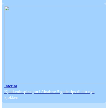
Interiør
Kjøkkeninspirasjon i Alnabru: 5 gode tips til ditt nye
kjøkken