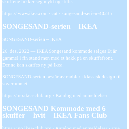
skuffene lukker seg mykt og stille.
https:// www.ikea.com › cat › songesand-serien-40235
SONGESAND-serien – IKEA
SONGESAND-serien – IKEA
26. des. 2022 — IKEA Songesand kommode selges Et år
gammel i fin stand men med et hakk på en skuffefront.
Denne kan skaffes ny på Ikea.
SONGESAND-serien består av møbler i klassisk design til
soverommet
https:// no.ikea-club.org › Katalog med anmeldelser
SONGESAND Kommode med 6
skuffer – hvit – IKEA Fans Club
https:// no.ikea-club.org › Katalog med anmeldelser › stue