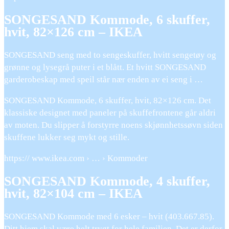
SONGESAND Kommode, 6 skuffer,
hvit, 82×126 cm – IKEA
SONGESAND seng med to sengeskuffer, hvitt sengetøy og
grønne og lysegrå puter i et blått. Et hvitt SONGESAND
garderobeskap med speil står nær enden av ei seng i …
SONGESAND Kommode, 6 skuffer, hvit, 82×126 cm. Det
klassiske designet med paneler på skuffefrontene går aldri
av moten. Du slipper å forstyrre noens skjønnhetssøvn siden
skuffene lukker seg mykt og stille.
https:// www.ikea.com › … › Kommoder
SONGESAND Kommode, 4 skuffer,
hvit, 82×104 cm – IKEA
SONGESAND Kommode med 6 esker – hvit (403.667.85).
Ditt hjem skal være helt trygt for hele familien. Det er derfor