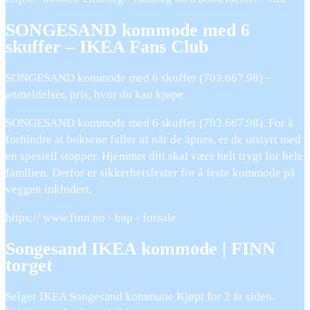
SONGESAND kommode med 6
skuffer – IKEA Fans Club
SONGESAND kommode med 6 skuffer (703.667.98) –
anmeldelser, pris, hvor du kan kjøpe
SONGESAND kommode med 6 skuffer (703.667.98). For å
forhindre at boksene faller ut når de åpnes, er de utstyrt med
en spesiell stopper. Hjemmet ditt skal være helt trygt for hele
familien. Derfor er sikkerhetsfester for å feste kommode på
veggen inkludert.
https:// www.finn.no › bap › forsale
Songesand IKEA kommode | FINN
torget
Selger IKEA Songesand kommune Kjøpt for 2 år siden.