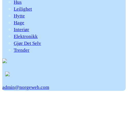
Hus
Leilighet
Hytte
Hage
Interiør
Elektronikk
Gjør Det Selv
Trender
admin@norgeweb.com