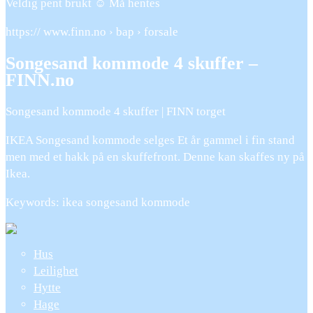
Veldig pent brukt ☺️ Må hentes
https:// www.finn.no › bap › forsale
Songesand kommode 4 skuffer –
FINN.no
Songesand kommode 4 skuffer | FINN torget
IKEA Songesand kommode selges Et år gammel i fin stand
men med et hakk på en skuffefront. Denne kan skaffes ny på
Ikea.
Keywords: ikea songesand kommode
Hus
Leilighet
Hytte
Hage