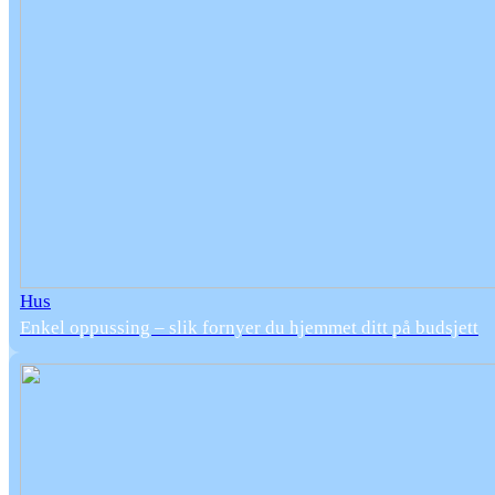
Hus
Enkel oppussing – slik fornyer du hjemmet ditt på budsjett