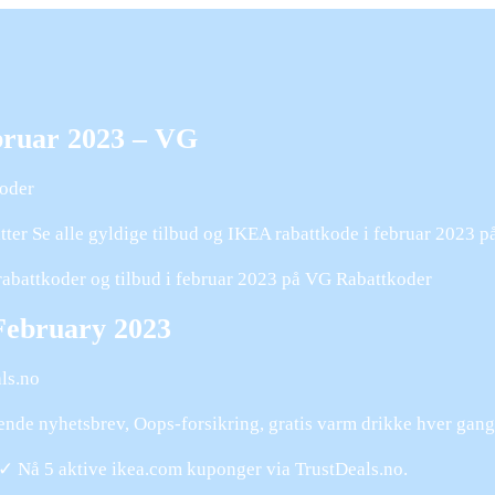
bruar 2023 – VG
koder
tter Se alle gyldige tilbud og IKEA rabattkode i februar 2023 p
A rabattkoder og tilbud i februar 2023 på VG Rabattkoder
February 2023
ls.no
ende nyhetsbrev, Oops-forsikring, gratis varm drikke hver ga
✓ Nå 5 aktive ikea.com kuponger via TrustDeals.no.