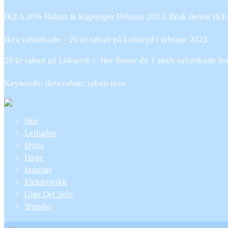
IKEA 20% Rabatt & Kuponger Februar 2023. Bruk denne IKEA
Ikea rabattkode – 20 kr rabatt på Lökaryd i februar 2023
20 kr rabatt på Lökaryd ✅ Her finner du 1 aktiv rabattkode fr
Keywords: ikea rabatt, rabatt ikea
Hus
Leilighet
Hytte
Hage
Interiør
Elektronikk
Gjør Det Selv
Trender