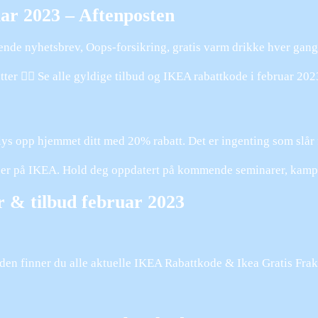
ar 2023 – Aftenposten
ende nyhetsbrev, Oops-forsikring, gratis varm drikke hver ga
ter 👌🏼 Se alle gyldige tilbud og IKEA rabattkode i februar 2
ys opp hjemmet ditt med 20% rabatt. Det er ingenting som slår
kjer på IKEA. Hold deg oppdatert på kommende seminarer, kampa
 & tilbud februar 2023
en finner du alle aktuelle IKEA Rabattkode & Ikea Gratis Frakt.