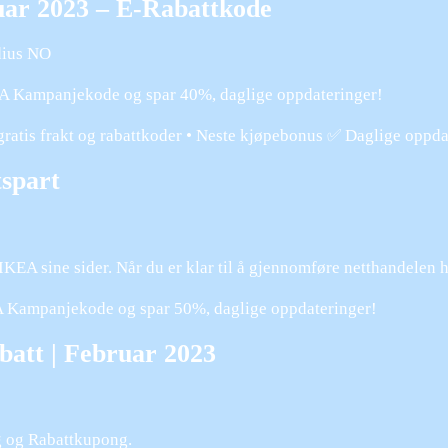
uar 2023 – E-Rabattkode
dius NO
 Kampanjekode og spar 40%, daglige oppdateringer!
ratis frakt og rabattkoder • Neste kjøpebonus ✅ Daglige oppda
tspart
 IKEA sine sider. Når du er klar til å gjennomføre netthandele
A Kampanjekode og spar 50%, daglige oppdateringer!
att | Februar 2023
g og Rabattkupong.