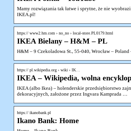
Mamy rozwiązania tak łatwe i sprytne, że nie wyobraz
IKEA.pl!
https:// www2.hm.com › no_no › local-store.PL0179.html
IKEA Bielany – H&M – PL
H&M – 9 Czekoladowa St., 55-040, Wrocław – Poland –
https:// pl.wikipedia.org › wiki › IK…
IKEA – Wikipedia, wolna encyklop
IKEA (albo Ikea) – holenderskie przedsiębiorstwo zajm
dekoracyjnych, założone przez Ingvara Kamprada …
https:// ikanobank.pl
Ikano Bank: Home
Home – Ikano Bank