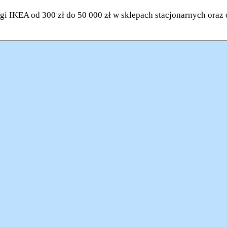
ugi IKEA od 300 zł do 50 000 zł w sklepach stacjonarnych oraz 