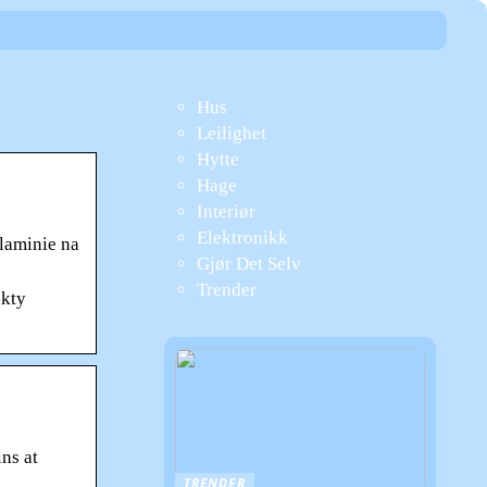
Hus
Leilighet
Hytte
Hage
Interiør
Elektronikk
laminie na
Gjør Det Selv
Trender
ukty
ns at
TRENDER