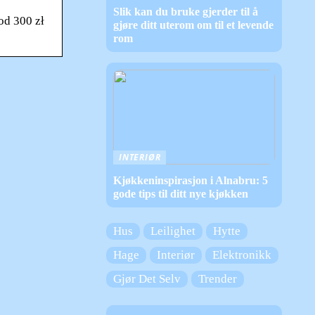
Slik kan du bruke gjerder til å
od 300 zł
gjøre ditt uterom om til et levende
rom
INTERIØR
Kjøkkeninspirasjon i Alnabru: 5
gode tips til ditt nye kjøkken
Hus
Leilighet
Hytte
Hage
Interiør
Elektronikk
Gjør Det Selv
Trender