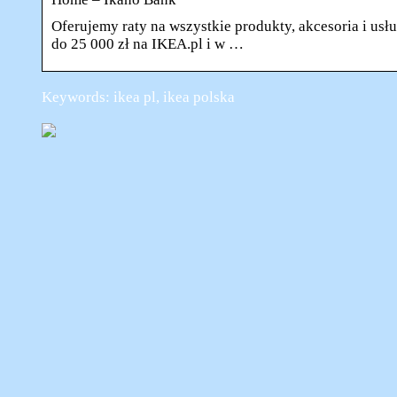
Oferujemy raty na wszystkie produkty, akcesoria i usł
do 25 000 zł na IKEA.pl i w …
Keywords: ikea pl, ikea polska