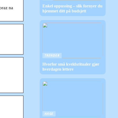
Enkel oppussing – slik fornyer du
oraz na
hjemmet ditt på budsjett
TRENDER
Hvorfor små kveldsritualer gjør
hverdagen lettere
HAGE