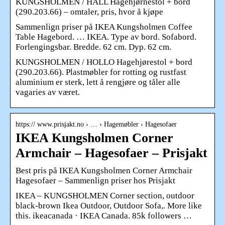
KUNGSHOLMEN / HALL Hagehjørnestol + bord
(290.203.66) – omtaler, pris, hvor å kjøpe
Sammenlign priser på IKEA Kungsholmen Coffee
Table Hagebord. … IKEA. Type av bord. Sofabord.
Forlengingsbar. Bredde. 62 cm. Dyp. 62 cm.
KUNGSHOLMEN / HOLLO Hagehjørestol + bord
(290.203.66). Plastmøbler for rotting og rustfast
aluminium er sterk, lett å rengjøre og tåler alle
vagaries av været.
https:// www.prisjakt.no › … › Hagemøbler › Hagesofaer
IKEA Kungsholmen Corner
Armchair – Hagesofaer – Prisjakt
Best pris på IKEA Kungsholmen Corner Armchair
Hagesofaer – Sammenlign priser hos Prisjakt
IKEA – KUNGSHOLMEN Corner section, outdoor
black-brown Ikea Outdoor, Outdoor Sofa,. More like
this. ikeacanada · IKEA Canada. 85k followers …