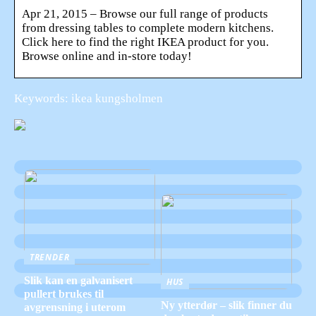
Apr 21, 2015 – Browse our full range of products
from dressing tables to complete modern kitchens.
Click here to find the right IKEA product for you.
Browse online and in-store today!
Keywords: ikea kungsholmen
TRENDER
Slik kan en galvanisert
HUS
pullert brukes til
Ny ytterdør – slik finner du
avgrensning i uterom