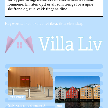
lommene. En liten dytt er alt som trengs for å åpne
skuffene og stue vekk tingene dine.
Keywords: ikea eket, eket ikea, ikea eket skap
TRENDER
Slik kan en galvanisert
HUS