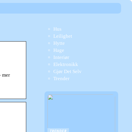
Hus
Leilighet
Hytte
Hage
Interiør
Elektronikk
Gjør Det Selv
– mer
Trender
TRENDER