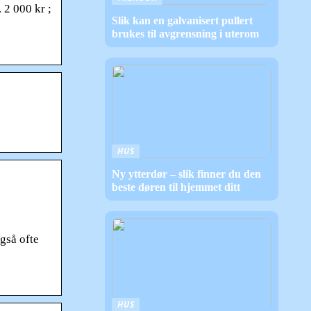
 2 000 kr ;
Slik kan en galvanisert pullert
brukes til avgrensning i uterom
HUS
Ny ytterdør – slik finner du den
beste døren til hjemmet ditt
gså ofte
HUS