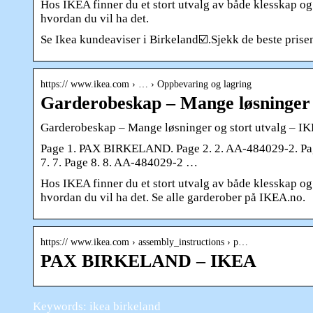
Hos IKEA finner du et stort utvalg av både klesskap o
hvordan du vil ha det.
Se Ikea kundeaviser i Birkeland☑️.Sjekk de beste prise
https:// www.ikea.com › … › Oppbevaring og lagring
Garderobeskap – Mange løsninger 
Garderobeskap – Mange løsninger og stort utvalg – I
Page 1. PAX BIRKELAND. Page 2. 2. AA-484029-2. Page 
7. 7. Page 8. 8. AA-484029-2 …
Hos IKEA finner du et stort utvalg av både klesskap o
hvordan du vil ha det. Se alle garderober på IKEA.no.
https:// www.ikea.com › assembly_instructions › p…
PAX BIRKELAND – IKEA
Keywords: ikea birkeland