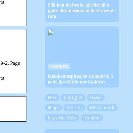
rat
Slik kan du bruke gjerder til å
gjøre ditt uterom om til et levende
rom
29-2. Page
INTERIØR
Kjøkkeninspirasjon i Alnabru: 5
rat
gode tips til ditt nye kjøkken
Hus
Leilighet
Hytte
Hage
Interiør
Elektronikk
Gjør Det Selv
Trender