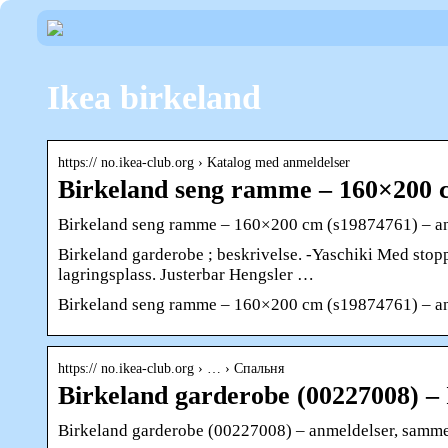
Ikea birkeland
https:// no.ikea-club.org › Katalog med anmeldelser
Birkeland seng ramme – 160×200 
Birkeland seng ramme – 160×200 cm (s19874761) – an
Birkeland garderobe ; beskrivelse. -Yaschiki Med stoppe
lagringsplass. Justerbar Hengsler …
Birkeland seng ramme – 160×200 cm (s19874761) – an
https:// no.ikea-club.org › … › Спальня
Birkeland garderobe (00227008) 
Birkeland garderobe (00227008) – anmeldelser, samme