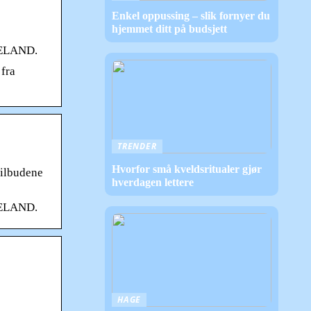
Enkel oppussing – slik fornyer du
hjemmet ditt på budsjett
RKELAND.
 fra
TRENDER
Hvorfor små kveldsritualer gjør
tilbudene
hverdagen lettere
RKELAND.
HAGE