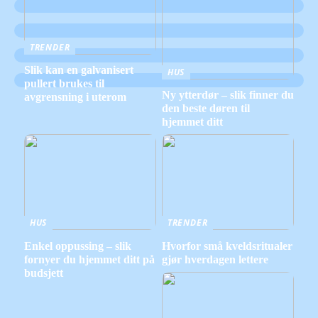
TRENDER
Slik kan en galvanisert
HUS
pullert brukes til
Ny ytterdør – slik finner du
avgrensning i uterom
den beste døren til
hjemmet ditt
HUS
TRENDER
Enkel oppussing – slik
Hvorfor små kveldsritualer
fornyer du hjemmet ditt på
gjør hverdagen lettere
budsjett