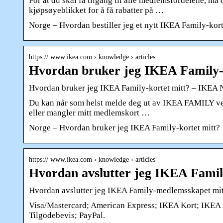
For at du skal få tilgang til alle medlemsfordelene, må
kjøpsøyeblikket for å få rabatter på …
Norge – Hvordan bestiller jeg et nytt IKEA Family-kor
https:// www.ikea.com › knowledge › articles
Hvordan bruker jeg IKEA Family-
Hvordan bruker jeg IKEA Family-kortet mitt? – IKEA 
Du kan når som helst melde deg ut av IKEA FAMILY ved
eller mangler mitt medlemskort …
Norge – Hvordan bruker jeg IKEA Family-kortet mitt?
https:// www.ikea.com › knowledge › articles
Hvordan avslutter jeg IKEA Fami
Hvordan avslutter jeg IKEA Family-medlemsskapet mi
Visa/Mastercard; American Express; IKEA Kort; IKEA 
Tilgodebevis; PayPal.