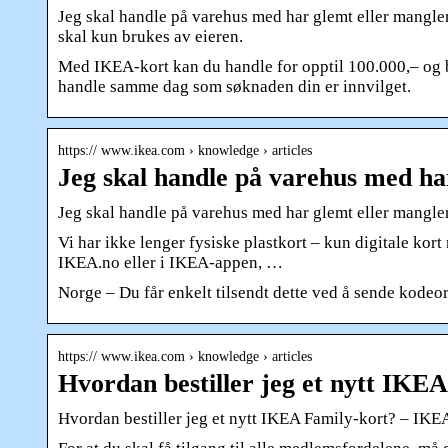
Jeg skal handle på varehus med har glemt eller mangle
skal kun brukes av eieren.
Med IKEA-kort kan du handle for opptil 100.000,– og be
handle samme dag som søknaden din er innvilget.
https:// www.ikea.com › knowledge › articles
Jeg skal handle på varehus med ha
Jeg skal handle på varehus med har glemt eller mangle
Vi har ikke lenger fysiske plastkort – kun digitale k
IKEA.no eller i IKEA-appen, …
Norge – Du får enkelt tilsendt dette ved å sende kodeo
https:// www.ikea.com › knowledge › articles
Hvordan bestiller jeg et nytt IKE
Hvordan bestiller jeg et nytt IKEA Family-kort? – IK