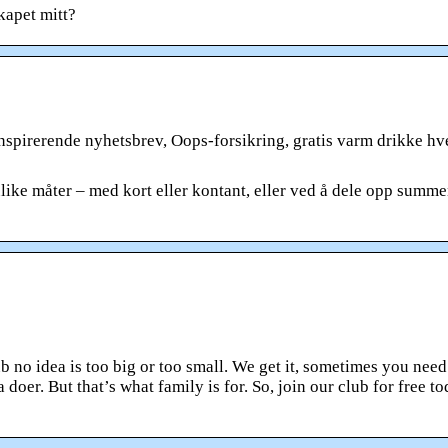
apet mitt?
spirerende nyhetsbrev, Oops-forsikring, gratis varm drikke hv
like måter – med kort eller kontant, eller ved å dele opp summ
b no idea is too big or too small. We get it, sometimes you nee
oer. But that’s what family is for. So, join our club for free t