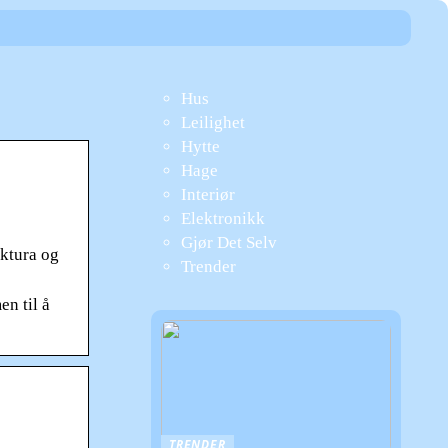
Hus
Leilighet
Hytte
Hage
Interiør
Elektronikk
Gjør Det Selv
aktura og
Trender
en til å
TRENDER