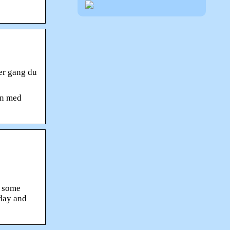
er gang du
en med
d some
oday and