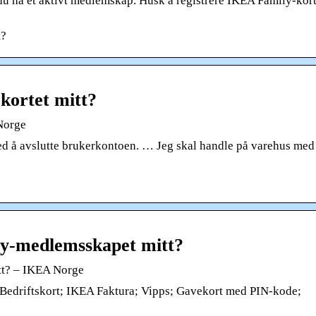
 du ha et aktivt medlemskap. Husk å registrere IKEA Family-kort
t?
kortet mitt?
Norge
 å avslutte brukerkontoen. … Jeg skal handle på varehus med
ly-medlemsskapet mitt?
tt? – IKEA Norge
Bedriftskort; IKEA Faktura; Vipps; Gavekort med PIN-kode;