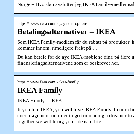
Norge – Hvordan avslutter jeg IKEA Family-medlemssk
https:// www.ikea.com › payment-options
Betalingsalternativer – IKEA
Som IKEA Family-medlem får du rabatt på produkter, in
kommer innom, rimeligere frakt på …
Du kan betale for de nye IKEA-møblene dine på flere u
finansieringsalternativene som er beskrevet her.
https:// www.ikea.com › ikea-family
IKEA Family
IKEA Family – IKEA
If you like IKEA, you will love IKEA Family. In our clu
encouragement in order to go from being a dreamer to a d
together we will bring your ideas to life.