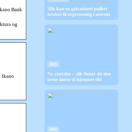
Slik kan en galvanisert pullert
 Ikano Bank
brukes til avgrensning i uterom
aktura og
HUS
Ny ytterdør – slik finner du den
t Ikano
beste døren til hjemmet ditt
HUS