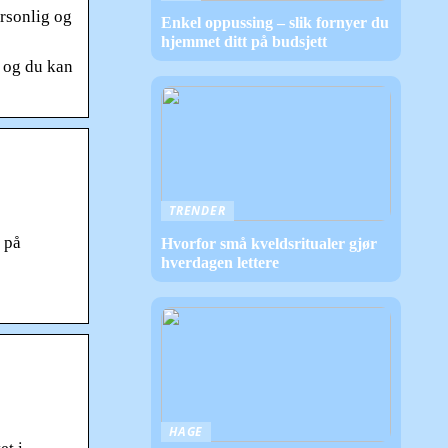
rsonlig og
Enkel oppussing – slik fornyer du
hjemmet ditt på budsjett
t og du kan
TRENDER
 på
Hvorfor små kveldsritualer gjør
hverdagen lettere
HAGE