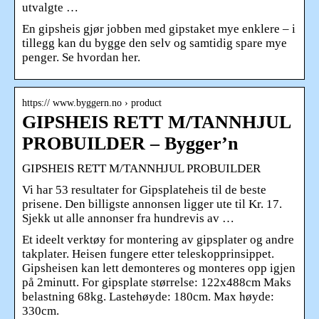
utvalgte …
En gipsheis gjør jobben med gipstaket mye enklere – i
tillegg kan du bygge den selv og samtidig spare mye
penger. Se hvordan her.
https:// www.byggern.no › product
GIPSHEIS RETT M/TANNHJUL
PROBUILDER – Bygger’n
GIPSHEIS RETT M/TANNHJUL PROBUILDER
Vi har 53 resultater for Gipsplateheis til de beste
prisene. Den billigste annonsen ligger ute til Kr. 17.
Sjekk ut alle annonser fra hundrevis av …
Et ideelt verktøy for montering av gipsplater og andre
takplater. Heisen fungere etter teleskopprinsippet.
Gipsheisen kan lett demonteres og monteres opp igjen
på 2minutt. For gipsplate størrelse: 122x488cm Maks
belastning 68kg. Lastehøyde: 180cm. Max høyde:
330cm.