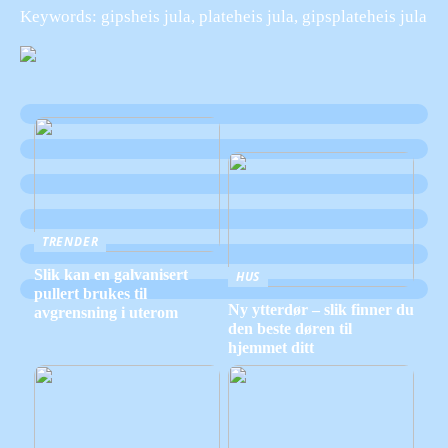
Keywords: gipsheis jula, plateheis jula, gipsplateheis jula
TRENDER
Slik kan en galvanisert
HUS
pullert brukes til
Ny ytterdør – slik finner du
avgrensning i uterom
den beste døren til
hjemmet ditt