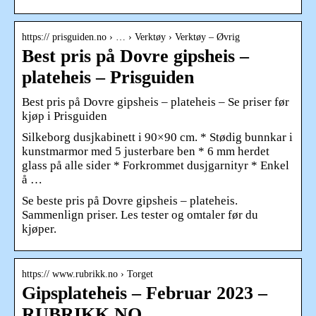
https:// prisguiden.no › … › Verktøy › Verktøy – Øvrig
Best pris på Dovre gipsheis –
plateheis – Prisguiden
Best pris på Dovre gipsheis – plateheis – Se priser før
kjøp i Prisguiden
Silkeborg dusjkabinett i 90×90 cm. * Stødig bunnkar i
kunstmarmor med 5 justerbare ben * 6 mm herdet
glass på alle sider * Forkrommet dusjgarnityr * Enkel
å …
Se beste pris på Dovre gipsheis – plateheis.
Sammenlign priser. Les tester og omtaler før du
kjøper.
https:// www.rubrikk.no › Torget
Gipsplateheis – Februar 2023 –
RUBRIKK.NO