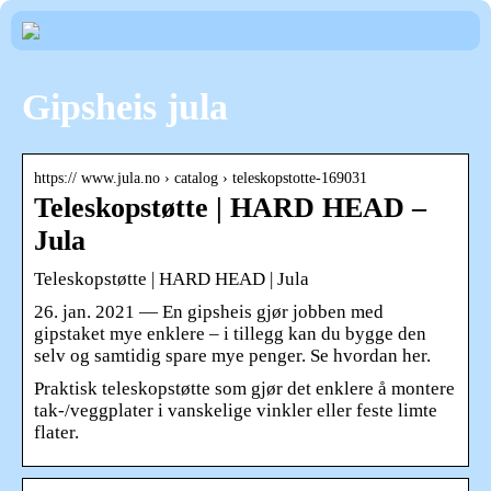
Gipsheis jula
https:// www.jula.no › catalog › teleskopstotte-169031
Teleskopstøtte | HARD HEAD –
Jula
Teleskopstøtte | HARD HEAD | Jula
26. jan. 2021 — En gipsheis gjør jobben med
gipstaket mye enklere – i tillegg kan du bygge den
selv og samtidig spare mye penger. Se hvordan her.
Praktisk teleskopstøtte som gjør det enklere å montere
tak-/veggplater i vanskelige vinkler eller feste limte
flater.