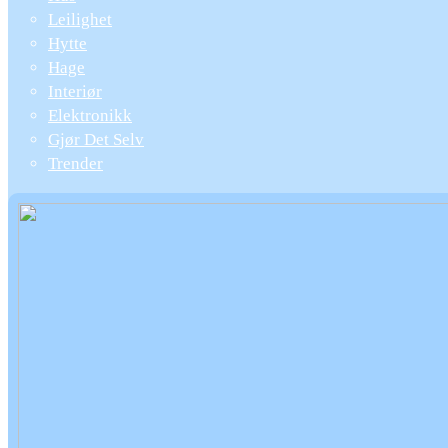
Leilighet
Hytte
Hage
Interiør
Elektronikk
Gjør Det Selv
Trender