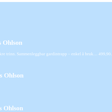
s Ohlson
isikre trinn. Sammenleggbar gardintrapp – enkel å bruk… 499,90
as Ohlson
s Ohlson