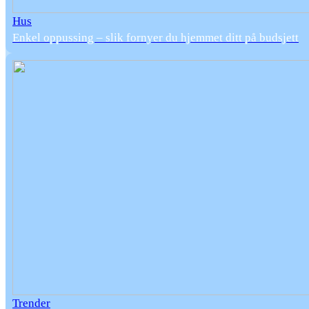
Hus
Enkel oppussing – slik fornyer du hjemmet ditt på budsjett
Trender