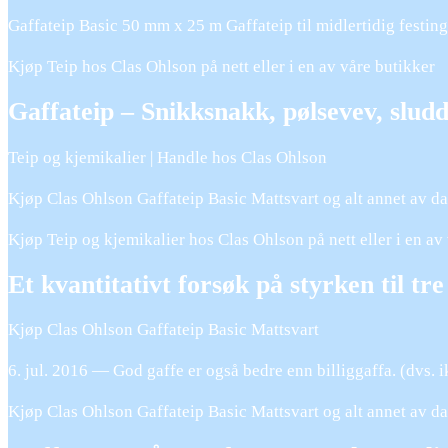
Gaffateip Basic 50 mm x 25 m Gaffateip til midlertidig festing
Kjøp Teip hos Clas Ohlson på nett eller i en av våre butikker
Gaffateip – Snikksnakk, pølsevev, sludd
Teip og kjemikalier | Handle hos Clas Ohlson
Kjøp Clas Ohlson Gaffateip Basic Mattsvart og alt annet av dag
Kjøp Teip og kjemikalier hos Clas Ohlson på nett eller i en av
Et kvantitativt forsøk på styrken til tre
Kjøp Clas Ohlson Gaffateip Basic Mattsvart
6. jul. 2016 — God gaffe er også bedre enn billiggaffa. (dvs.
Kjøp Clas Ohlson Gaffateip Basic Mattsvart og alt annet av dag