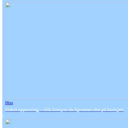
Hus
Enkel oppussing – slik fornyer du hjemmet ditt på budsjett