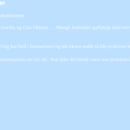
ne
ykkelforumet
orilla og Clas Ohlson. … Mange forbinder gaffateip med vevteip
Jeg har hull i lommeforet og når eksen stakk så ble syskrinet bo
stasjoner, etc etc etc. Tror ikke det burde være noe problem i 