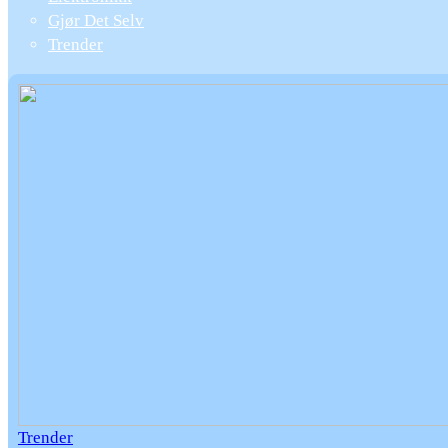
Gjør Det Selv
Trender
Trender