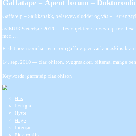
Gaffatape – Åpent forum – Doktoronli
Gaffateip – Snikksnakk, pølsevev, sludder og vås – Terrengs
av MUK Sæterbø · 2019 — Testobjektene er vevteip fra; Tesa, G
med …
Er det noen som har testet om gaffateip er vaskemaskinsikkert?
14. sep. 2010 — clas ohlson, byggmakker, biltema, mange bensin
Keywords: gaffateip clas ohlson
Hus
Leilighet
Hytte
Hage
Interiør
Elektronikk