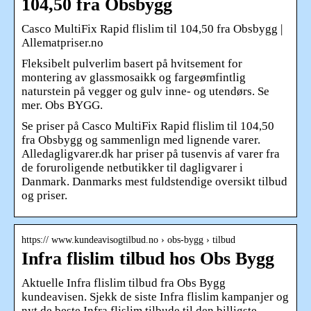
104,50 fra Obsbygg
Casco MultiFix Rapid flislim til 104,50 fra Obsbygg |
Allematpriser.no
Fleksibelt pulverlim basert på hvitsement for
montering av glassmosaikk og fargeømfintlig
naturstein på vegger og gulv inne- og utendørs. Se
mer. Obs BYGG.
Se priser på Casco MultiFix Rapid flislim til 104,50
fra Obsbygg og sammenlign med lignende varer.
Alledagligvarer.dk har priser på tusenvis af varer fra
de foruroligende netbutikker til dagligvarer i
Danmark. Danmarks mest fuldstendige oversikt tilbud
og priser.
https:// www.kundeavisogtilbud.no › obs-bygg › tilbud
Infra flislim tilbud hos Obs Bygg
Aktuelle Infra flislim tilbud fra Obs Bygg
kundeavisen. Sjekk de siste Infra flislim kampanjer og
nyt de beste Infra flislim tilbude til den billigste …