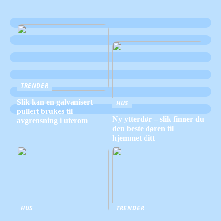
TRENDER
Slik kan en galvanisert
HUS
pullert brukes til
Ny ytterdør – slik finner du
avgrensning i uterom
den beste døren til
hjemmet ditt
HUS
TRENDER