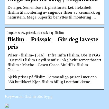
Detaljer. Sementbasert, plastforsterket, fleksibelt
flislim til montering av sugende fliser av keramikk og
naturstein. Mega Superfix benyttes til montering …
https:// www.prissok.no › sok › q=flislim
flislim – Prissøk – Gir deg laveste
pris
Priser «flislim» (516) · Infra Infra Flislim. Obs BYGG
· Hey’di Flislim Heydi semfix 15kg hvitt sementbasert
flislim · Maxbo · Casco Casco MultiFix flislim.
Obs …
Sjekk priser på flislim. Sammenlign priser i mer enn
350 butikker! Kjøp flislim billig i nettbutikkene.
Keywords: flislim obs bygg