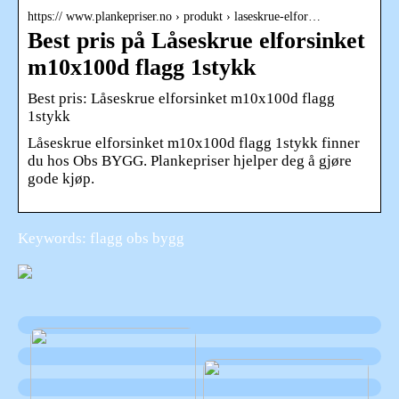
https:// www.plankepriser.no › produkt › laseskrue-elfor…
Best pris på Låseskrue elforsinket
m10x100d flagg 1stykk
Best pris: Låseskrue elforsinket m10x100d flagg
1stykk
Låseskrue elforsinket m10x100d flagg 1stykk finner
du hos Obs BYGG. Plankepriser hjelper deg å gjøre
gode kjøp.
Keywords: flagg obs bygg