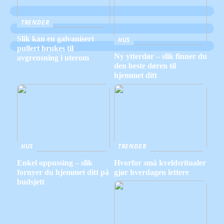
TRENDER
Slik kan en galvanisert
HUS
pullert brukes til
Ny ytterdør – slik finner du
avgrensning i uterom
den beste døren til
hjemmet ditt
HUS
TRENDER
Enkel oppussing – slik
Hvorfor små kveldsritualer
fornyer du hjemmet ditt på
gjør hverdagen lettere
budsjett