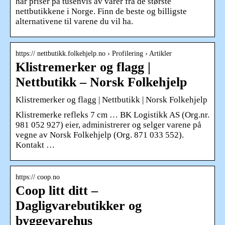
har priser på tusenvis av varer fra de største
nettbutikkene i Norge. Finn de beste og billigste
alternativene til varene du vil ha.
https:// nettbutikk.folkehjelp.no › Profilering › Artikler
Klistremerker og flagg |
Nettbutikk – Norsk Folkehjelp
Klistremerker og flagg | Nettbutikk | Norsk Folkehjelp
Klistremerke refleks 7 cm … BK Logistikk AS (Org.nr.
981 052 927) eier, administrerer og selger varene på
vegne av Norsk Folkehjelp (Org. 871 033 552).
Kontakt …
https:// coop.no
Coop litt ditt –
Dagligvarebutikker og
byggevarehus