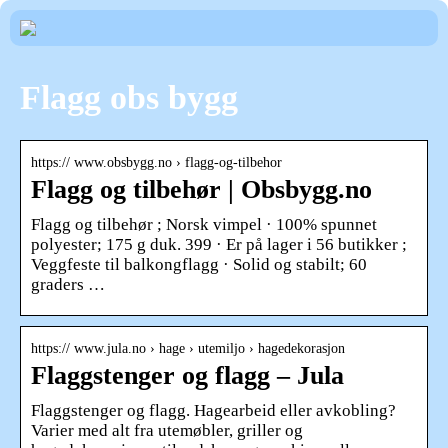
Flagg obs bygg
https:// www.obsbygg.no › flagg-og-tilbehor
Flagg og tilbehør | Obsbygg.no
Flagg og tilbehør ; Norsk vimpel · 100% spunnet
polyester; 175 g duk. 399 · Er på lager i 56 butikker ;
Veggfeste til balkongflagg · Solid og stabilt; 60
graders …
https:// www.jula.no › hage › utemiljo › hagedekorasjon
Flaggstenger og flagg – Jula
Flaggstenger og flagg. Hagearbeid eller avkobling?
Varier med alt fra utemøbler, griller og