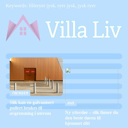
Keywords: filleryer jysk, ryer jysk, jysk ryer
TRENDER
Slik kan en galvanisert
HUS
pullert brukes til
Ny ytterdør – slik finner du
avgrensning i uterom
den beste døren til
hjemmet ditt