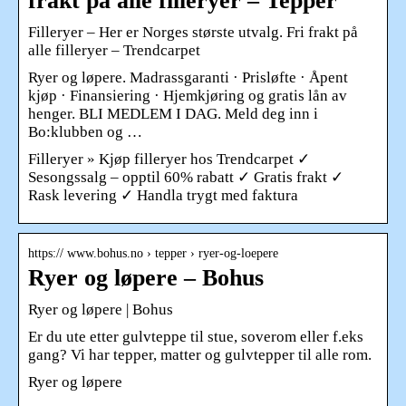
frakt på alle filleryer – Tepper
Filleryer – Her er Norges største utvalg. Fri frakt på
alle filleryer – Trendcarpet
Ryer og løpere. Madrassgaranti · Prisløfte · Åpent
kjøp · Finansiering · Hjemkjøring og gratis lån av
henger. BLI MEDLEM I DAG. Meld deg inn i
Bo:klubben og …
Filleryer » Kjøp filleryer hos Trendcarpet ✓
Sesongssalg – opptil 60% rabatt ✓ Gratis frakt ✓
Rask levering ✓ Handla trygt med faktura
https:// www.bohus.no › tepper › ryer-og-loepere
Ryer og løpere – Bohus
Ryer og løpere | Bohus
Er du ute etter gulvteppe til stue, soverom eller f.eks
gang? Vi har tepper, matter og gulvtepper til alle rom.
Ryer og løpere