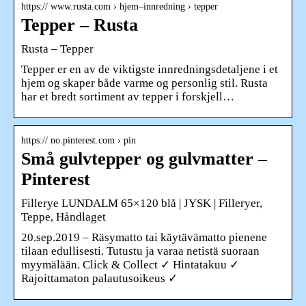
https:// www.rusta.com › hjem–innredning › tepper
Tepper – Rusta
Rusta – Tepper
Tepper er en av de viktigste innredningsdetaljene i et
hjem og skaper både varme og personlig stil. Rusta
har et bredt sortiment av tepper i forskjell…
https:// no.pinterest.com › pin
Små gulvtepper og gulvmatter –
Pinterest
Fillerye LUNDALM 65×120 blå | JYSK | Filleryer,
Teppe, Håndlaget
20.sep.2019 – Räsymatto tai käytävämatto pienene
tilaan edullisesti. Tutustu ja varaa netistä suoraan
myymälään. Click & Collect ✓ Hintatakuu ✓
Rajoittamaton palautusoikeus ✓