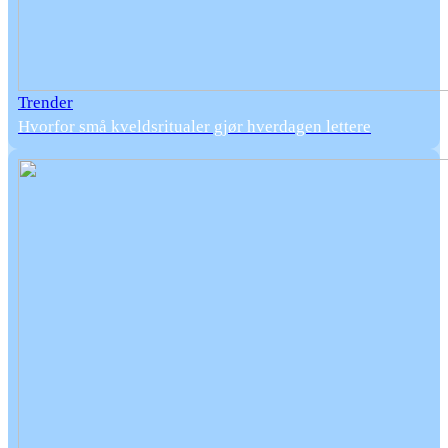
Trender
Hvorfor små kveldsritualer gjør hverdagen lettere