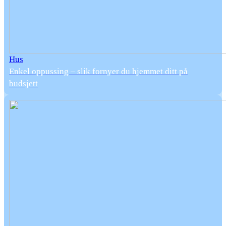
Hus
Enkel oppussing – slik fornyer du hjemmet ditt på
budsjett