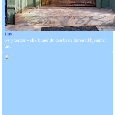
Hus
Ny ytterdør – slik finner du den beste døren til hjemmet
ditt