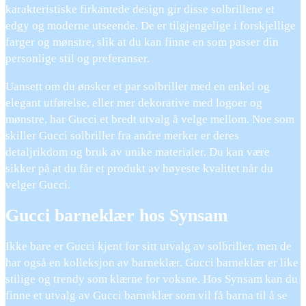
karakteristiske firkantede design gir disse solbrillene et
edgy og moderne utseende. De er tilgjengelige i forskjellige
farger og mønstre, slik at du kan finne en som passer din
personlige stil og preferanser.
Uansett om du ønsker et par solbriller med en enkel og
elegant utførelse, eller mer dekorative med logoer og
mønstre, har Gucci et bredt utvalg å velge mellom. Noe som
skiller Gucci solbriller fra andre merker er deres
detaljrikdom og bruk av unike materialer. Du kan være
sikker på at du får et produkt av høyeste kvalitet når du
velger Gucci.
Gucci barneklær hos Synsam
Ikke bare er Gucci kjent for sitt utvalg av solbriller, men de
har også en kolleksjon av barneklær. Gucci barneklær er like
stilige og trendy som klærne for voksne. Hos Synsam kan du
finne et utvalg av Gucci barneklær som vil få barna til å se