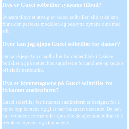
Hva er Gucci solbriller synsams tilbud?
Synsam tilbyr et utvalg av Gucci solbriller, slik at du kan
finne den perfekte modellen og beskytte øynene dine med
stil.
Hvor kan jeg kjøpe Gucci solbriller for damer?
Du kan kjøpe Gucci solbriller for damer både i fysiske
butikker og på nettet, hos autoriserte forhandlere og Guccis
offisielle nettbutikk.
Hva er kjennetegnene på Gucci solbriller for
firkantet ansiktsform?
Gucci solbriller for firkantet ansiktsform er designet for å
myke opp kantene og gi et mer balansert utseende. De kan
ha avrundede former eller spesielle detaljer som bidrar til å
fremheve øynene og kinnbenene.