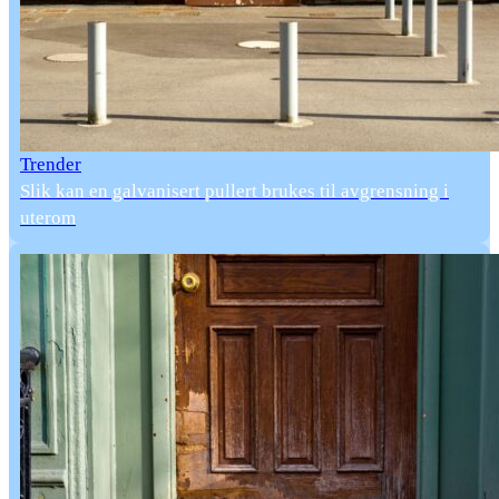
Trender
Slik kan en galvanisert pullert brukes til avgrensning i
uterom