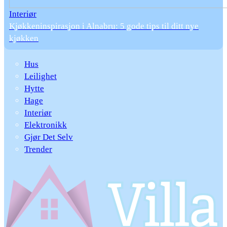
Interiør
Kjøkkeninspirasjon i Alnabru: 5 gode tips til ditt nye
kjøkken
Hus
Leilighet
Hytte
Hage
Interiør
Elektronikk
Gjør Det Selv
Trender