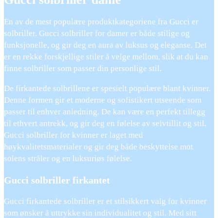
En av de mest populære produktkategoriene fra Gucci er
solbriller. Gucci solbriller for damer er både stilige og
funksjonelle, og gir deg en aura av luksus og eleganse. Det
er en rekke forskjellige stiler å velge mellom, slik at du kan
finne solbriller som passer din personlige stil.
De firkantede solbrillene er spesielt populære blant kvinner.
Denne formen gir et moderne og sofistikert utseende som
passer til enhver anledning. De kan være en perfekt tillegg
til ethvert antrekk, og gir deg en følelse av selvtillit og stil.
Gucci solbriller for kvinner er laget med
høykvalitetsmaterialer og gir deg både beskyttelse mot
solens stråler og en luksuriøs følelse.
Gucci solbriller firkantet
Gucci firkantede solbriller er et stilsikkert valg for kvinner
som ønsker å uttrykke sin individualitet og stil. Med sitt