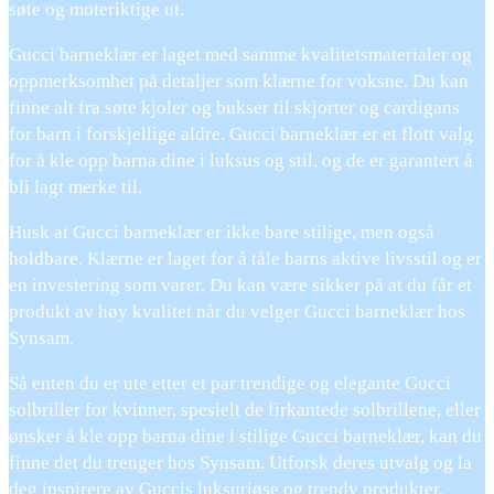
søte og moteriktige ut.
Gucci barneklær er laget med samme kvalitetsmaterialer og
oppmerksomhet på detaljer som klærne for voksne. Du kan
finne alt fra søte kjoler og bukser til skjorter og cardigans
for barn i forskjellige aldre. Gucci barneklær er et flott valg
for å kle opp barna dine i luksus og stil, og de er garantert å
bli lagt merke til.
Husk at Gucci barneklær er ikke bare stilige, men også
holdbare. Klærne er laget for å tåle barns aktive livsstil og er
en investering som varer. Du kan være sikker på at du får et
produkt av høy kvalitet når du velger Gucci barneklær hos
Synsam.
Så enten du er ute etter et par trendige og elegante Gucci
solbriller for kvinner, spesielt de firkantede solbrillene, eller
ønsker å kle opp barna dine i stilige Gucci barneklær, kan du
finne det du trenger hos Synsam. Utforsk deres utvalg og la
deg inspirere av Guccis luksuriøse og trendy produkter.