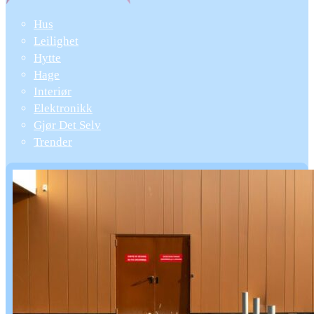
Hus
Leilighet
Hytte
Hage
Interiør
Elektronikk
Gjør Det Selv
Trender