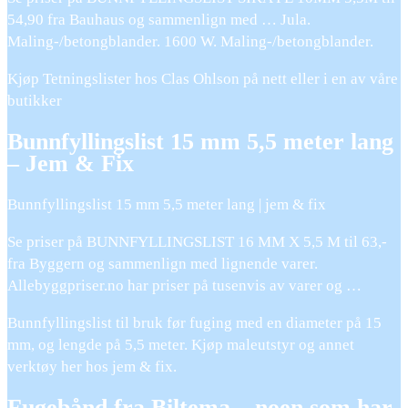
54,90 fra Bauhaus og sammenlign med … Jula.
Maling-/betongblander. 1600 W. Maling-/betongblander.
Kjøp Tetningslister hos Clas Ohlson på nett eller i en av våre
butikker
Bunnfyllingslist 15 mm 5,5 meter lang
– Jem & Fix
Bunnfyllingslist 15 mm 5,5 meter lang | jem & fix
Se priser på BUNNFYLLINGSLIST 16 MM X 5,5 M til 63,-
fra Byggern og sammenlign med lignende varer.
Allebyggpriser.no har priser på tusenvis av varer og …
Bunnfyllingslist til bruk før fuging med en diameter på 15
mm, og lengde på 5,5 meter. Kjøp maleutstyr og annet
verktøy her hos jem & fix.
Fugebånd fra Biltema – noen som har