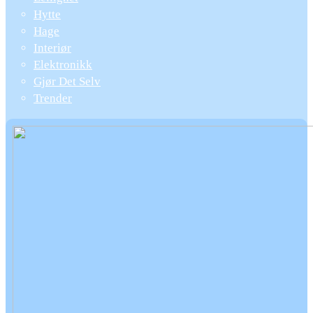
Hytte
Hage
Interiør
Elektronikk
Gjør Det Selv
Trender