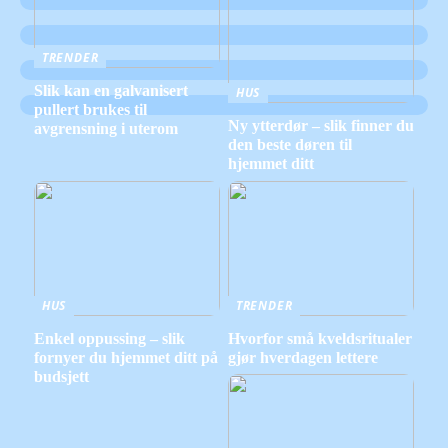
TRENDER
Slik kan en galvanisert
HUS
pullert brukes til
Ny ytterdør – slik finner du
avgrensning i uterom
den beste døren til
hjemmet ditt
HUS
TRENDER
Enkel oppussing – slik
Hvorfor små kveldsritualer
fornyer du hjemmet ditt på
gjør hverdagen lettere
budsjett