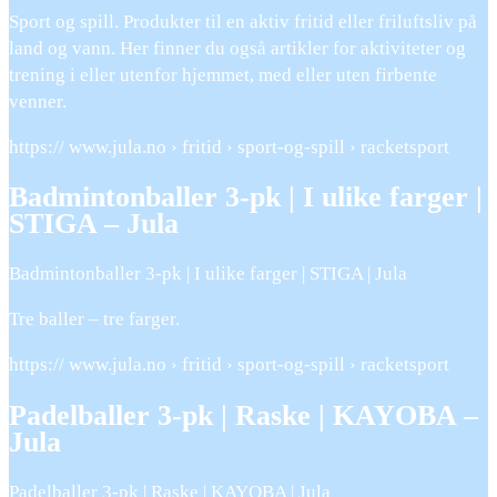
Sport og spill. Produkter til en aktiv fritid eller friluftsliv på
land og vann. Her finner du også artikler for aktiviteter og
trening i eller utenfor hjemmet, med eller uten firbente
venner.
https:// www.jula.no › fritid › sport-og-spill › racketsport
Badmintonballer 3-pk | I ulike farger |
STIGA – Jula
Badmintonballer 3-pk | I ulike farger | STIGA | Jula
Tre baller – tre farger.
https:// www.jula.no › fritid › sport-og-spill › racketsport
Padelballer 3-pk | Raske | KAYOBA –
Jula
Padelballer 3-pk | Raske | KAYOBA | Jula