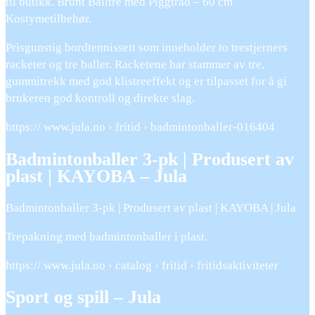
til butikk. Brunt Balltre med Piggtråd – 60 cm
Kostymetilbehør.
Prisgunstig bordtennissett som inneholder to trestjerners
racketer og tre baller. Racketene har stammer av tre,
gummitrekk med god klistreeffekt og er tilpasset for å gi
brukeren god kontroll og direkte slag.
https:// www.jula.no › fritid › badmintonballer-016404
Badmintonballer 3-pk | Produsert av
plast | KAYOBA – Jula
Badmintonballer 3-pk | Produsert av plast | KAYOBA | Jula
Trepakning med badmintonballer i plast.
https:// www.jula.no › catalog › fritid › fritidsaktiviteter
Sport og spill – Jula