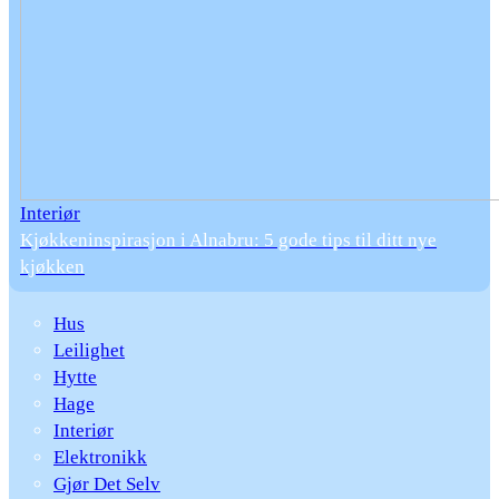
Interiør
Kjøkkeninspirasjon i Alnabru: 5 gode tips til ditt nye
kjøkken
Hus
Leilighet
Hytte
Hage
Interiør
Elektronikk
Gjør Det Selv