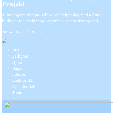
Prisjakt
Tilbud og omtaler på Balltre. Vi hjelper deg med å finne
butikken for Drakter og kostymer Padelvesker og etui
Keywords: balltre jula
Hus
Leilighet
Hytte
Hage
Interiør
Elektronikk
Gjør Det Selv
Trender