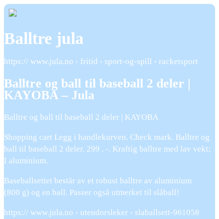
Balltre jula
https:// www.jula.no › fritid › sport-og-spill › racketsport
Balltre og ball til baseball 2 deler |
KAYOBA – Jula
Balltre og ball til baseball 2 deler | KAYOBA
Shopping cart Legg i handlekurven. Check mark. Balltre og
ball til baseball 2 deler. 299 . -. Kraftig balltre med lav vekt;
I aluminium.
Baseballsettet består av et robust balltre av aluminium
(800 g) og en ball. Passer også utmerket til slåball!
https:// www.jula.no › utendorsleker › slaballsett-961058