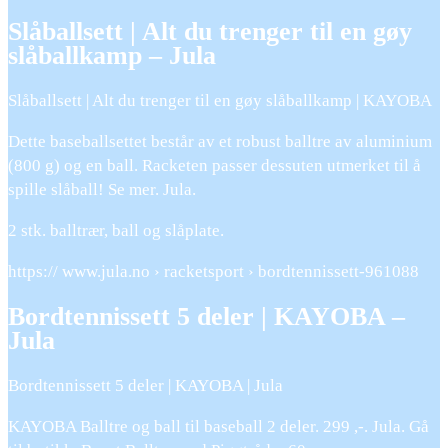
Slåballsett | Alt du trenger til en gøy
slåballkamp – Jula
Slåballsett | Alt du trenger til en gøy slåballkamp | KAYOBA
Dette baseballsettet består av et robust balltre av aluminium
(800 g) og en ball. Racketen passer dessuten utmerket til å
spille slåball! Se mer. Jula.
2 stk. balltrær, ball og slåplate.
https:// www.jula.no › racketsport › bordtennissett-961088
Bordtennissett 5 deler | KAYOBA –
Jula
Bordtennissett 5 deler | KAYOBA | Jula
KAYOBA Balltre og ball til baseball 2 deler. 299 ,-. Jula. Gå