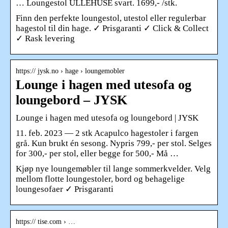
… Loungestol ULLEHUSE svart. 1699,- /stk.
Finn den perfekte loungestol, utestol eller regulerbar
hagestol til din hage. ✓ Prisgaranti ✓ Click & Collect
✓ Rask levering
https:// jysk.no › hage › loungemobler
Lounge i hagen med utesofa og
loungebord – JYSK
Lounge i hagen med utesofa og loungebord | JYSK
11. feb. 2023 — 2 stk Acapulco hagestoler i fargen
grå. Kun brukt én sesong. Nypris 799,- per stol. Selges
for 300,- per stol, eller begge for 500,- Må …
Kjøp nye loungemøbler til lange sommerkvelder. Velg
mellom flotte loungestoler, bord og behagelige
loungesofaer ✓ Prisgaranti
https:// tise.com › …