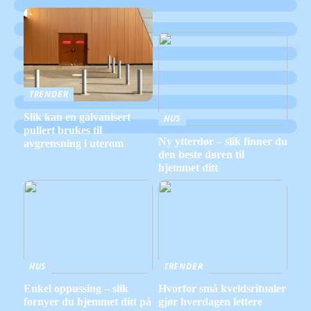
TRENDER
Slik kan en galvanisert
HUS
pullert brukes til
Ny ytterdør – slik finner du
avgrensning i uterom
den beste døren til
hjemmet ditt
HUS
TRENDER
Enkel oppussing – slik
Hvorfor små kveldsritualer
fornyer du hjemmet ditt på
gjør hverdagen lettere