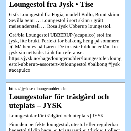
Loungestol fra Jysk • Tise
6 stk Loungestol fra Fogia, modell Bollo, Brunt skinn
Sevilla Semi … Loungestol i sort skinn / grått
meieunderstell … Rosa Jysk Ubberup loungestol.
Grå/bla Loungestol UBBERUP (acapulco) stol fra
jysk, lite brukt. Perfekt for balkong heng på sommern
☀️ Må hentes på Løren. De to siste bildene er lånt fra
jysk sin nettside. Link for referanse:
https://jysk.no/hage/loungemobler/loungestoler/loung
estol-ubberup-assortert-0#loungestol #balkong #jysk
#acapulco
https:// jysk.se › loungemobler › lo…
Loungestolar för trädgård och
uteplats – JYSK
Loungestolar för trädgård och uteplats | JYSK
Finn den perfekte loungestol, utestol eller regulerbar
hagestol til din hage. ✓ Prisgaranti ✓ Click & Collect