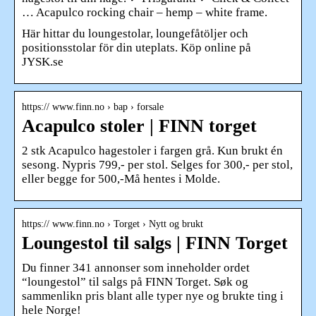
… Acapulco rocking chair – hemp – white frame.
Här hittar du loungestolar, loungefåtöljer och
positionsstolar för din uteplats. Köp online på
JYSK.se
https:// www.finn.no › bap › forsale
Acapulco stoler | FINN torget
2 stk Acapulco hagestoler i fargen grå. Kun brukt én
sesong. Nypris 799,- per stol. Selges for 300,- per stol,
eller begge for 500,-Må hentes i Molde.
https:// www.finn.no › Torget › Nytt og brukt
Loungestol til salgs | FINN Torget
Du finner 341 annonser som inneholder ordet
“loungestol” til salgs på FINN Torget. Søk og
sammenlikn pris blant alle typer nye og brukte ting i
hele Norge!