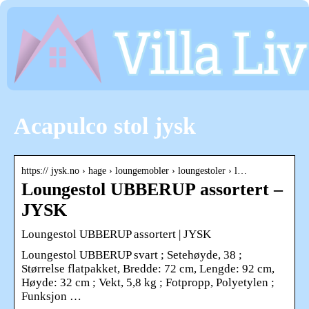
Acapulco stol jysk
https:// jysk.no › hage › loungemobler › loungestoler › l…
Loungestol UBBERUP assortert –
JYSK
Loungestol UBBERUP assortert | JYSK
Loungestol UBBERUP svart ; Setehøyde, 38 ;
Størrelse flatpakket, Bredde: 72 cm, Lengde: 92 cm,
Høyde: 32 cm ; Vekt, 5,8 kg ; Fotpropp, Polyetylen ;
Funksjon …