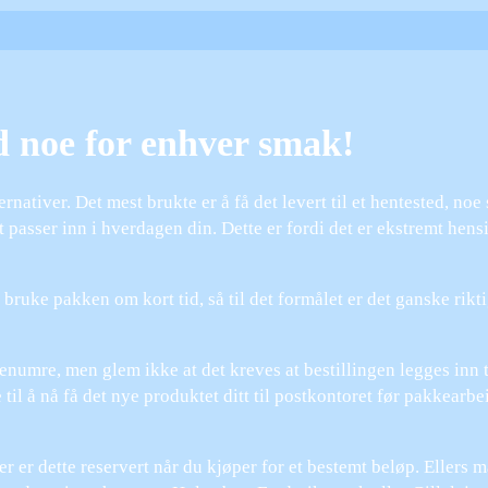
d noe for enhver smak!
ernativer. Det mest brukte er å få det levert til et hentested, no
t passer inn i hverdagen din. Dette er fordi det er ekstremt hens
bruke pakken om kort tid, så til det formålet er det ganske rikt
enumre, men glem ikke at det kreves at bestillingen legges inn 
e til å nå få det nye produktet ditt til postkontoret før pakkearb
ler er dette reservert når du kjøper for et bestemt beløp. Ellers 