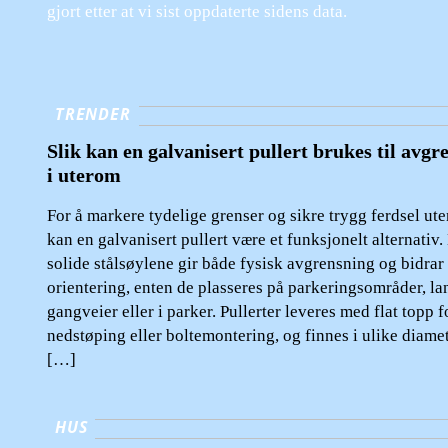
gjort etter at vi sist oppdaterte sidens data.
TRENDER
Slik kan en galvanisert pullert brukes til avgr
i uterom
For å markere tydelige grenser og sikre trygg ferdsel ute
kan en galvanisert pullert være et funksjonelt alternativ.
solide stålsøylene gir både fysisk avgrensning og bidrar 
orientering, enten de plasseres på parkeringsområder, la
gangveier eller i parker. Pullerter leveres med flat topp f
nedstøping eller boltemontering, og finnes i ulike diame
[…]
HUS