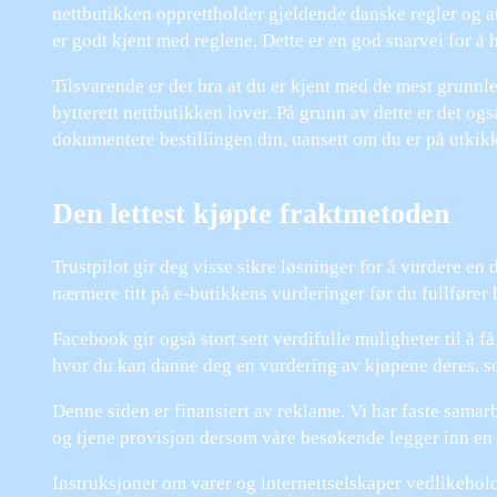
nettbutikken opprettholder gjeldende danske regler og at 
er godt kjent med reglene. Dette er en god snarvei for å h
Tilsvarende er det bra at du er kjent med de mest grunn
bytterett nettbutikken lover. På grunn av dette er det også
dokumentere bestillingen din, uansett om du er på utkikk 
Den lettest kjøpte fraktmetoden
Trustpilot gir deg visse sikre løsninger for å vurdere en 
nærmere titt på e-butikkens vurderinger før du fullfører
Facebook gir også stort sett verdifulle muligheter til å 
hvor du kan danne deg en vurdering av kjøpene deres, so
Denne siden er finansiert av reklame. Vi har faste sama
og tjene provisjon dersom våre besøkende legger inn en b
Instruksjoner om varer og internettselskaper vedlikeholde