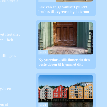
– vil være å
Slik kan en galvanisert pullert
brukes til avgrensning i uterom
t flertallet
r – helt
HUS
tillingen,
Ny ytterdør – slik finner du den
beste døren til hjemmet ditt
gvis en
om at
HUS