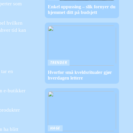
sperter som
Enkel oppussing – slik fornyer du
hjemmet ditt på budsjett
pel hvilken
enhver tid kan
TRENDER
 tar en
Hvorfor små kveldsritualer gjør
hverdagen lettere
en e-butikker
 produkter
HAGE
 ha blitt