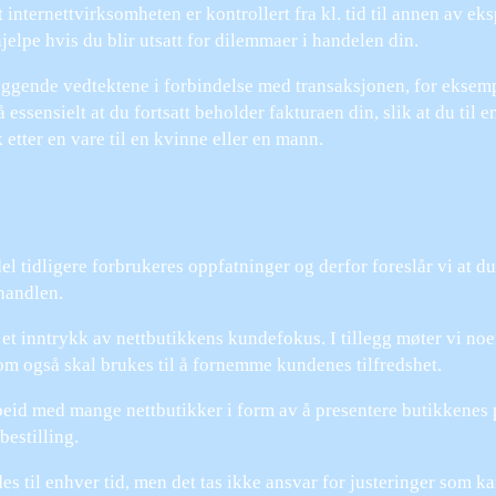
internettvirksomheten er kontrollert fra kl. tid til annen av ek
jelpe hvis du blir utsatt for dilemmaer i handelen din.
leggende vedtektene i forbindelse med transaksjonen, for eksem
 essensielt at du fortsatt beholder fakturaen din, slik at du til 
etter en vare til en kvinne eller en mann.
del tidligere forbrukeres oppfatninger og derfor foreslår vi at du
 handlen.
få et inntrykk av nettbutikkens kundefokus. I tillegg møter vi no
m også skal brukes til å fornemme kundenes tilfredshet.
rbeid med mange nettbutikker i form av å presentere butikkenes
estilling.
s til enhver tid, men det tas ikke ansvar for justeringer som kan