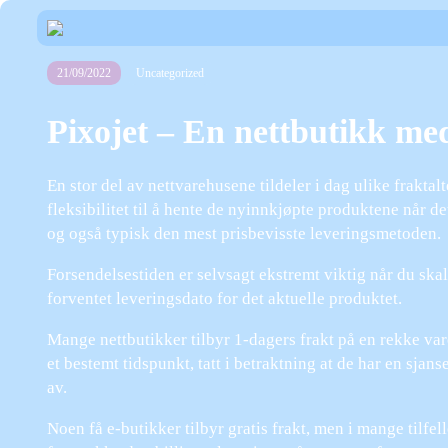
21/09/2022
Uncategorized
Pixojet – En nettbutikk me
En stor del av nettvarehusene tildeler i dag ulike fraktalt
fleksibilitet til å hente de nyinnkjøpte produktene når de
og også typisk den mest prisbevisste leveringsmetoden.
Forsendelsestiden er selvsagt ekstremt viktig når du skal 
forventet leveringsdato for det aktuelle produktet.
Mange nettbutikker tilbyr 1-dagers frakt på en rekke var
et bestemt tidspunkt, tatt i betraktning at de har en sjans
av.
Noen få e-butikker tilbyr gratis frakt, men i mange tilfel