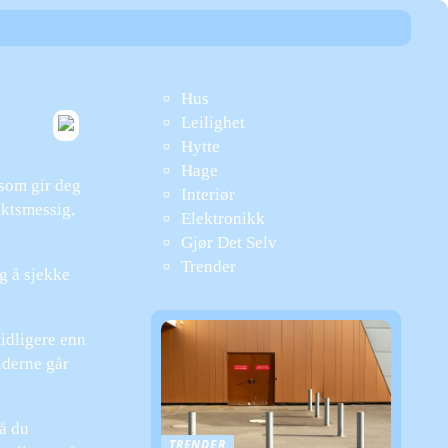
Hus
Leilighet
Hytte
Hage
e som gir deg
Interiør
iktsmessig,
Elektronikk
Gjør Det Selv
Trender
ig å sjekke
tidligere enn
eiderne går
må du
TRENDER