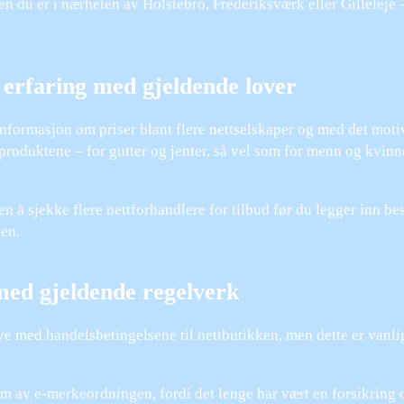
en du er i nærheten av Holstebro, Frederiksværk eller Gilleleje 
erfaring med gjeldende lover
nformasjon om priser blant flere nettselskaper og med det motive
produktene – for gutter og jenter, så vel som for menn og kvinne
en å sjekke flere nettforhandlere for tilbud før du legger inn bes
sen.
med gjeldende regelverk
øye med handelsbetingelsene til nettbutikken, men dette er vanli
em av e-merkeordningen, fordi det lenge har vært en forsikring 