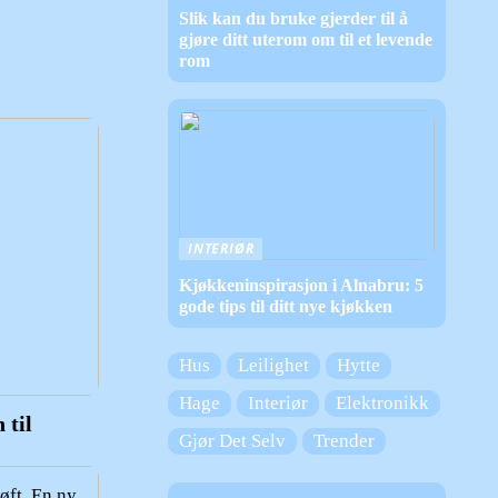
Slik kan du bruke gjerder til å
gjøre ditt uterom om til et levende
rom
INTERIØR
Kjøkkeninspirasjon i Alnabru: 5
gode tips til ditt nye kjøkken
Hus
Leilighet
Hytte
Hage
Interiør
Elektronikk
 til
Gjør Det Selv
Trender
øft. En ny