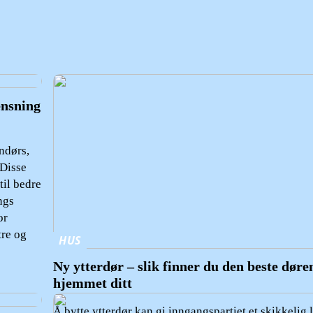
ensning
ndørs,
 Disse
til bedre
ngs
or
tre og
HUS
Ny ytterdør – slik finner du den beste døren
hjemmet ditt
Å bytte ytterdør kan gi inngangspartiet et skikkelig l